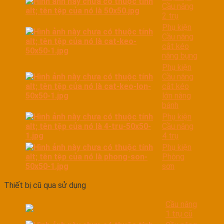
Cầu nâng
2 trụ
Phụ kiện
Cầu nâng
cắt kéo
nâng bụng
Phụ kiện
Cầu nâng
cắt kéo
lớn nâng
bánh
Phụ kiện
Cầu nâng
4 trụ
Phụ kiện
Phòng
sơn
Thiết bị cũ qua sử dụng
Cầu nâng
1 trụ cũ