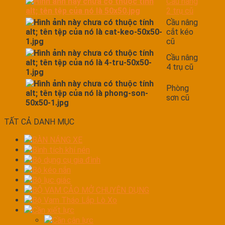
Cầu nâng
2 trụ cũ
Cầu nâng
cắt kéo
cũ
Cầu nâng
4 trụ cũ
Phòng
sơn cũ
TẤT CẢ DANH MỤC
BÀN NÁNG XE
Bình tích khí nén
Bộ dụng cụ gia đình
Bộ kéo nắn
Bộ lục giác
BỘ VAM CẢO MỞ CHUYÊN DỤNG
Bộ Vam Tháo Lắp Lò Xo
Cần xiết lực
Cần cân lực