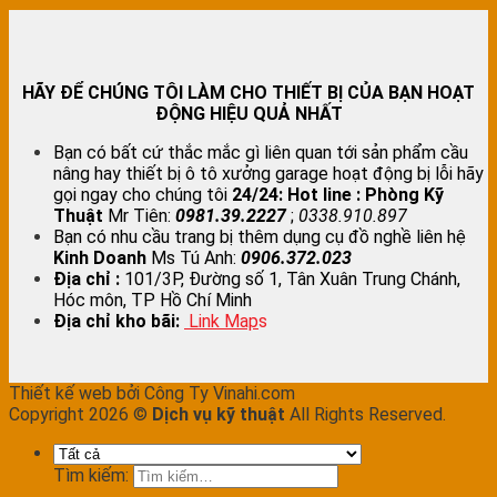
HÃY ĐỂ CHÚNG TÔI LÀM CHO THIẾT BỊ CỦA BẠN HOẠT
ĐỘNG HIỆU QUẢ NHẤT
Bạn có bất cứ thắc mắc gì liên quan tới sản phẩm cầu
nâng hay thiết bị ô tô xưởng garage hoạt động bị lỗi hãy
gọi ngay cho chúng tôi
24/24:
Hot line : Phòng Kỹ
Thuật
Mr Tiên:
0981.39.2227
;
0338.910.897
Bạn có nhu cầu trang bị thêm dụng cụ đồ nghề liên hệ
Kinh Doanh
Ms Tú Anh:
0906.372.023
Địa chỉ :
101/3P, Đường số 1, Tân Xuân Trung Chánh,
Hóc môn, TP Hồ Chí Minh
Địa chỉ kho bãi:
Link Map
s
Thiết kế web bởi Công Ty Vinahi.com
Copyright 2026 ©
Dịch vụ kỹ thuật
All Rights Reserved.
Tìm kiếm: