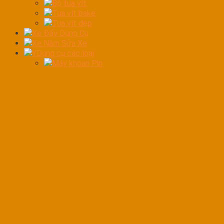
Bộ tua vít
Tua vít bake
Tua vít dẹp
Xe Đẩy Dụng Cụ
Xe Nằm Sửa Xe
YDụng cụ các loại
Máy khoan Pin