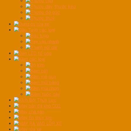
Thước cặp
Thước dây, thước kéo
Thước đo góc
Thước thuỷ
Dụng cụ rửa xe
Đầu Tuýp các loại
Đầu tuýp
Tay vặn nhanh
Thanh nối dài
Đèn LED tổ ong
Kềm các loại
Bộ kìm
Kềm cắt
Kềm mỏ quạ
Kềm mũi bằng
Kềm mũi nhọn
Kiềm tuốc dây
Kích Đội Thủy Lực
Máy bắn đá khô CO2
Máy chà sàn
Máy Ép thủy lực
MÁY RA VÀO LỐP XE
Máy rửa xe