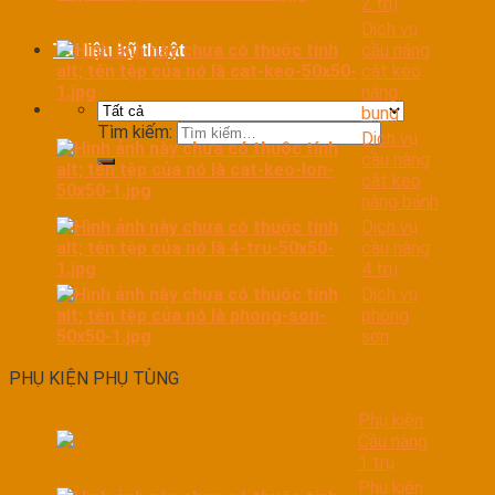
2 trụ
Dịch vụ
cầu nâng
Tài liệu kỹ thuật
cắt kéo
nâng
bụng
Tìm kiếm:
Dịch vụ
cầu nâng
cắt kéo
nâng bánh
Dịch vụ
cầu nâng
4 trụ
Dịch vụ
phòng
sơn
PHỤ KIỆN PHỤ TÙNG
Phụ kiện
Cầu nâng
1 trụ
Phụ kiện