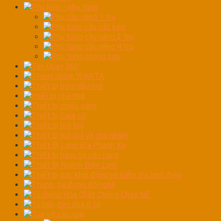
Phụ kiện - phụ tùng
Phụ cầu nâng 1 trụ
Phụ tùng cầu cắt kéo
Phụ tùng cầu nâng 2 trụ
Phụ tùng cầu nâng 4 trụ
Phụ tùng phòng sơn
Tay Quay 360
Thang nhôm YUMITA
Thiết bị bơm dầu mỡ
thiết bị chà nhá
Thiết bị chiếu sáng
Thiết bị Gara cũ
Thiết bị hút bụi
Thiết bị hút bụi và chà nhám
Thiết Bị Láng Đĩa Phanh Xe
Thiết bị nâng hạ cầu nâng
Thiết Bị Ngành Điện Lạnh
Thiết bị sạc khởi động và kiểm tra bình điện
Thùng, túi đựng đồ nghề
Tủ Đựng Hóa Chất Chống Cháy Nổ
Tủ hấp đèn pha ô tô
Tua vít các loại