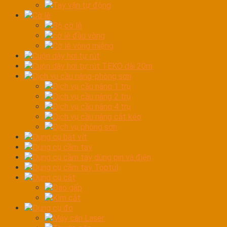
Tay vặn tự động
Cờ lê
Bộ cờ lê
cờ lê đầu vòng
Cờ lê vòng miệng
Cuộn dây hơi tự rút
Cuộn dây hơi tự rút TEKO dài 20m
Dịch vụ cầu nâng-phòng sơn
Dịch vụ cầu nâng 1 trụ
Dịch vụ cầu nâng 2 trụ
Dịch vụ cầu nâng 4 trụ
Dịch vụ cầu nâng cắt kéo
Dịch vụ phòng sơn
Dụng cụ bắt vít
Dụng cụ cầm tay
Dụng cụ cầm tay dùng pin và điện
Dụng cụ cầm tay Toptul
Dụng cụ cắt
Dao gấp
Kìm cắt
Dụng cụ đo
Máy cân Laser