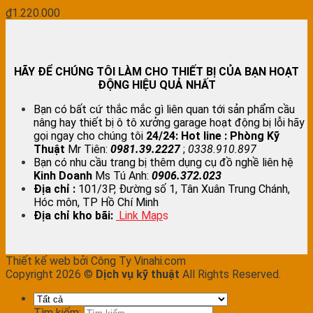
₫
1.220.000
HÃY ĐỂ CHÚNG TÔI LÀM CHO THIẾT BỊ CỦA BẠN HOẠT
ĐỘNG HIỆU QUẢ NHẤT
Bạn có bất cứ thắc mắc gì liên quan tới sản phẩm cầu
nâng hay thiết bị ô tô xưởng garage hoạt động bị lỗi hãy
gọi ngay cho chúng tôi
24/24:
Hot line : Phòng Kỹ
Thuật
Mr Tiên:
0981.39.2227
;
0338.910.897
Bạn có nhu cầu trang bị thêm dụng cụ đồ nghề liên hệ
Kinh Doanh
Ms Tú Anh:
0906.372.023
Địa chỉ :
101/3P, Đường số 1, Tân Xuân Trung Chánh,
Hóc môn, TP Hồ Chí Minh
Địa chỉ kho bãi:
Link Map
s
Thiết kế web bởi Công Ty Vinahi.com
Copyright 2026 ©
Dịch vụ kỹ thuật
All Rights Reserved.
Tìm kiếm: