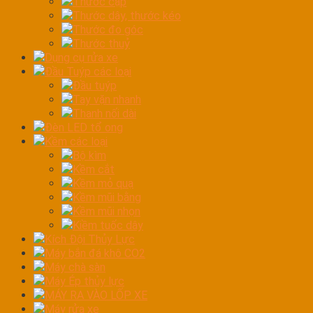
Thước cặp
Thước dây, thước kéo
Thước đo góc
Thước thuỷ
Dụng cụ rửa xe
Đầu Tuýp các loại
Đầu tuýp
Tay vặn nhanh
Thanh nối dài
Đèn LED tổ ong
Kềm các loại
Bộ kìm
Kềm cắt
Kềm mỏ quạ
Kềm mũi bằng
Kềm mũi nhọn
Kiềm tuốc dây
Kích Đội Thủy Lực
Máy bắn đá khô CO2
Máy chà sàn
Máy Ép thủy lực
MÁY RA VÀO LỐP XE
Máy rửa xe