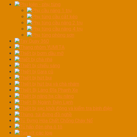
Phụ kiện - phụ tùng
Phụ cầu nâng 1 trụ
Phụ tùng cầu cắt kéo
Phụ tùng cầu nâng 2 trụ
Phụ tùng cầu nâng 4 trụ
Phụ tùng phòng sơn
Tay Quay 360
Thang nhôm YUMITA
Thiết bị bơm dầu mỡ
thiết bị chà nhá
Thiết bị chiếu sáng
Thiết bị Gara cũ
Thiết bị hút bụi
Thiết bị hút bụi và chà nhám
Thiết Bị Láng Đĩa Phanh Xe
Thiết bị nâng hạ cầu nâng
Thiết Bị Ngành Điện Lạnh
Thiết bị sạc khởi động và kiểm tra bình điện
Thùng, túi đựng đồ nghề
Tủ Đựng Hóa Chất Chống Cháy Nổ
Tủ hấp đèn pha ô tô
Tua vít các loại