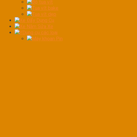
Bộ tua vít
Tua vít bake
Tua vít dẹp
Xe Đẩy Dụng Cụ
Xe Nằm Sửa Xe
YDụng cụ các loại
Máy khoan Pin