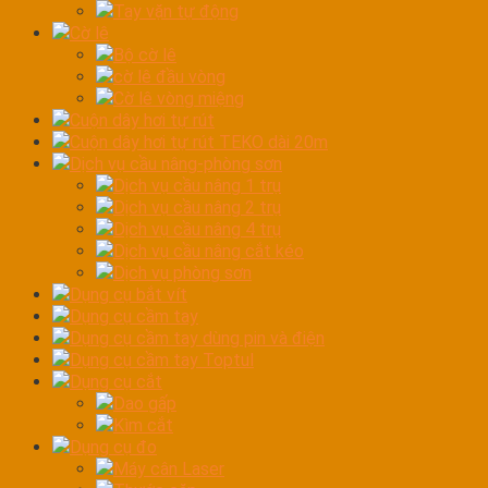
Tay vặn tự động
Cờ lê
Bộ cờ lê
cờ lê đầu vòng
Cờ lê vòng miệng
Cuộn dây hơi tự rút
Cuộn dây hơi tự rút TEKO dài 20m
Dịch vụ cầu nâng-phòng sơn
Dịch vụ cầu nâng 1 trụ
Dịch vụ cầu nâng 2 trụ
Dịch vụ cầu nâng 4 trụ
Dịch vụ cầu nâng cắt kéo
Dịch vụ phòng sơn
Dụng cụ bắt vít
Dụng cụ cầm tay
Dụng cụ cầm tay dùng pin và điện
Dụng cụ cầm tay Toptul
Dụng cụ cắt
Dao gấp
Kìm cắt
Dụng cụ đo
Máy cân Laser