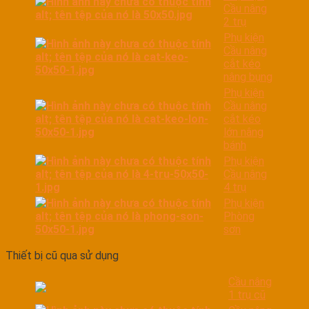
Cầu nâng
2 trụ
Phụ kiện
Cầu nâng
cắt kéo
nâng bụng
Phụ kiện
Cầu nâng
cắt kéo
lớn nâng
bánh
Phụ kiện
Cầu nâng
4 trụ
Phụ kiện
Phòng
sơn
Thiết bị cũ qua sử dụng
Cầu nâng
1 trụ cũ