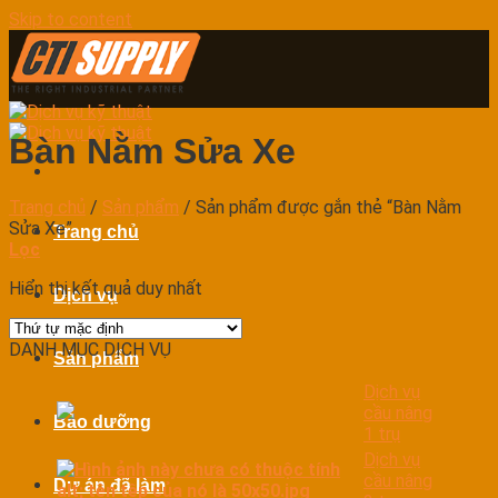
Skip to content
Bàn Nằm Sửa Xe
Trang chủ
/
Sản phẩm
/
Sản phẩm được gắn thẻ “Bàn Nằm
Sửa Xe”
Trang chủ
Lọc
Hiển thị kết quả duy nhất
Dịch vụ
DANH MỤC DỊCH VỤ
Sản phẩm
Dịch vụ
cầu nâng
Bảo dưỡng
1 trụ
Dịch vụ
cầu nâng
Dự án đã làm