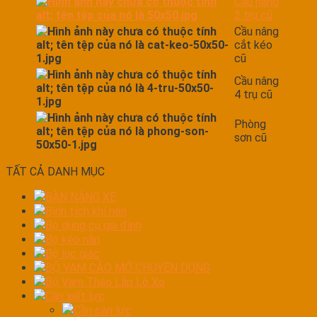
Cầu nâng
2 trụ cũ
Cầu nâng
cắt kéo
cũ
Cầu nâng
4 trụ cũ
Phòng
sơn cũ
TẤT CẢ DANH MỤC
BÀN NÁNG XE
Bình tích khí nén
Bộ dụng cụ gia đình
Bộ kéo nắn
Bộ lục giác
BỘ VAM CẢO MỞ CHUYÊN DỤNG
Bộ Vam Tháo Lắp Lò Xo
Cần xiết lực
Cần cân lực