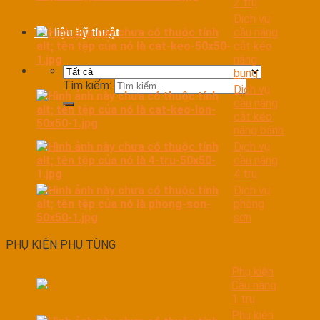
2 trụ
Dịch vụ
cầu nâng
Tài liệu kỹ thuật
cắt kéo
nâng
bụng
Tìm kiếm:
Dịch vụ
cầu nâng
cắt kéo
nâng bánh
Dịch vụ
cầu nâng
4 trụ
Dịch vụ
phòng
sơn
PHỤ KIỆN PHỤ TÙNG
Phụ kiện
Cầu nâng
1 trụ
Phụ kiện