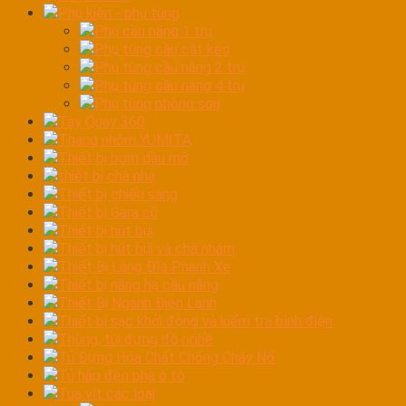
Phụ kiện - phụ tùng
Phụ cầu nâng 1 trụ
Phụ tùng cầu cắt kéo
Phụ tùng cầu nâng 2 trụ
Phụ tùng cầu nâng 4 trụ
Phụ tùng phòng sơn
Tay Quay 360
Thang nhôm YUMITA
Thiết bị bơm dầu mỡ
thiết bị chà nhá
Thiết bị chiếu sáng
Thiết bị Gara cũ
Thiết bị hút bụi
Thiết bị hút bụi và chà nhám
Thiết Bị Láng Đĩa Phanh Xe
Thiết bị nâng hạ cầu nâng
Thiết Bị Ngành Điện Lạnh
Thiết bị sạc khởi động và kiểm tra bình điện
Thùng, túi đựng đồ nghề
Tủ Đựng Hóa Chất Chống Cháy Nổ
Tủ hấp đèn pha ô tô
Tua vít các loại