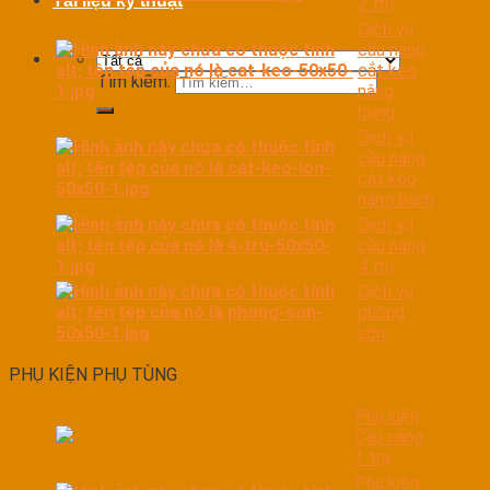
Tài liệu kỹ thuật
2 trụ
Dịch vụ
cầu nâng
cắt kéo
Tìm kiếm:
nâng
bụng
Dịch vụ
cầu nâng
cắt kéo
nâng bánh
Dịch vụ
cầu nâng
4 trụ
Dịch vụ
phòng
sơn
PHỤ KIỆN PHỤ TÙNG
Phụ kiện
Cầu nâng
1 trụ
Phụ kiện