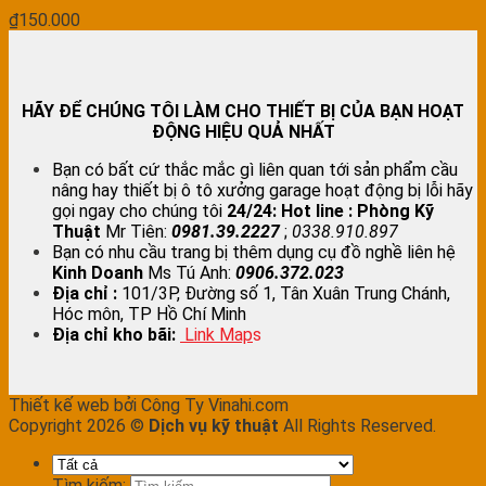
₫
150.000
HÃY ĐỂ CHÚNG TÔI LÀM CHO THIẾT BỊ CỦA BẠN HOẠT
ĐỘNG HIỆU QUẢ NHẤT
Bạn có bất cứ thắc mắc gì liên quan tới sản phẩm cầu
nâng hay thiết bị ô tô xưởng garage hoạt động bị lỗi hãy
gọi ngay cho chúng tôi
24/24:
Hot line : Phòng Kỹ
Thuật
Mr Tiên:
0981.39.2227
;
0338.910.897
Bạn có nhu cầu trang bị thêm dụng cụ đồ nghề liên hệ
Kinh Doanh
Ms Tú Anh:
0906.372.023
Địa chỉ :
101/3P, Đường số 1, Tân Xuân Trung Chánh,
Hóc môn, TP Hồ Chí Minh
Địa chỉ kho bãi:
Link Map
s
Thiết kế web bởi Công Ty Vinahi.com
Copyright 2026 ©
Dịch vụ kỹ thuật
All Rights Reserved.
Tìm kiếm: