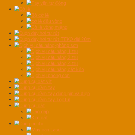
Tay vặn tự động
Cờ lê
Bộ cờ lê
cờ lê đầu vòng
Cờ lê vòng miệng
Cuộn dây hơi tự rút
Cuộn dây hơi tự rút TEKO dài 20m
Dịch vụ cầu nâng-phòng sơn
Dịch vụ cầu nâng 1 trụ
Dịch vụ cầu nâng 2 trụ
Dịch vụ cầu nâng 4 trụ
Dịch vụ cầu nâng cắt kéo
Dịch vụ phòng sơn
Dụng cụ bắt vít
Dụng cụ cầm tay
Dụng cụ cầm tay dùng pin và điện
Dụng cụ cầm tay Toptul
Dụng cụ cắt
Dao gấp
Kìm cắt
Dụng cụ đo
Máy cân Laser