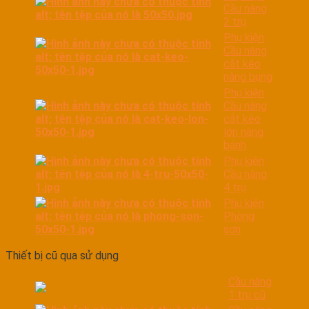
Cầu nâng
2 trụ
Phụ kiện
Cầu nâng
cắt kéo
nâng bụng
Phụ kiện
Cầu nâng
cắt kéo
lớn nâng
bánh
Phụ kiện
Cầu nâng
4 trụ
Phụ kiện
Phòng
sơn
Thiết bị cũ qua sử dụng
Cầu nâng
1 trụ cũ