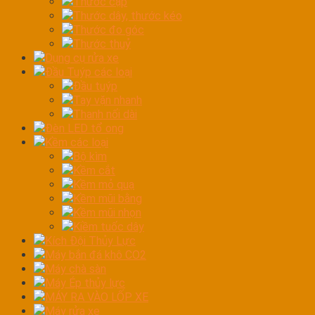
Thước cặp
Thước dây, thước kéo
Thước đo góc
Thước thuỷ
Dụng cụ rửa xe
Đầu Tuýp các loại
Đầu tuýp
Tay vặn nhanh
Thanh nối dài
Đèn LED tổ ong
Kềm các loại
Bộ kìm
Kềm cắt
Kềm mỏ quạ
Kềm mũi bằng
Kềm mũi nhọn
Kiềm tuốc dây
Kích Đội Thủy Lực
Máy bắn đá khô CO2
Máy chà sàn
Máy Ép thủy lực
MÁY RA VÀO LỐP XE
Máy rửa xe