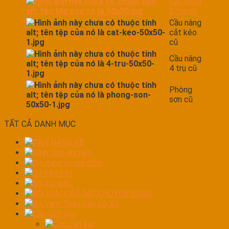
Cầu nâng
2 trụ cũ
Cầu nâng
cắt kéo
cũ
Cầu nâng
4 trụ cũ
Phòng
sơn cũ
TẤT CẢ DANH MỤC
BÀN NÁNG XE
Bình tích khí nén
Bộ dụng cụ gia đình
Bộ kéo nắn
Bộ lục giác
BỘ VAM CẢO MỞ CHUYÊN DỤNG
Bộ Vam Tháo Lắp Lò Xo
Cần xiết lực
Cần cân lực