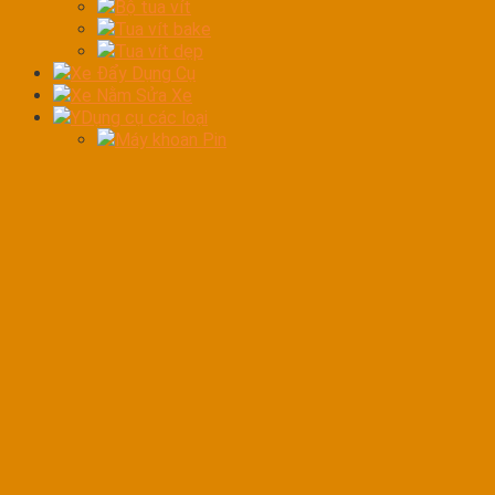
Bộ tua vít
Tua vít bake
Tua vít dẹp
Xe Đẩy Dụng Cụ
Xe Nằm Sửa Xe
YDụng cụ các loại
Máy khoan Pin