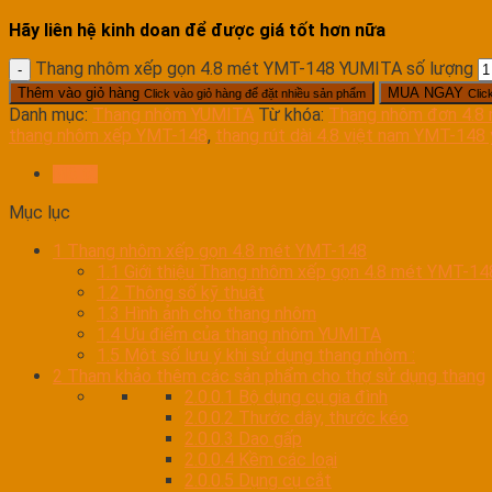
Hãy liên hệ kinh doan để được giá tốt hơn nữa
Thang nhôm xếp gọn 4.8 mét YMT-148 YUMITA số lượng
Thêm vào giỏ hàng
MUA NGAY
Click vào giỏ hàng để đặt nhiều sản phẩm
Clic
Danh mục:
Thang nhôm YUMITA
Từ khóa:
Thang nhôm đơn 4.8
thang nhôm xếp YMT-148
,
thang rút dài 4.8 việt nam YMT-148
Mô tả
Mục lục
1
Thang nhôm xếp gọn 4.8 mét YMT-148
1.1
Giới thiệu Thang nhôm xếp gọn 4.8 mét YMT-14
1.2
Thông số kỹ thuật
1.3
Hình ảnh cho thang nhôm
1.4
Ưu điểm của thang nhôm YUMITA
1.5
Môt số lưu ý khi sử dụng thang nhôm :
2
Tham khảo thêm các sản phẩm cho thợ sử dụng thang
2.0.0.1
Bộ dụng cụ gia đình
2.0.0.2
Thước dây, thước kéo
2.0.0.3
Dao gấp
2.0.0.4
Kềm các loại
2.0.0.5
Dụng cụ cắt