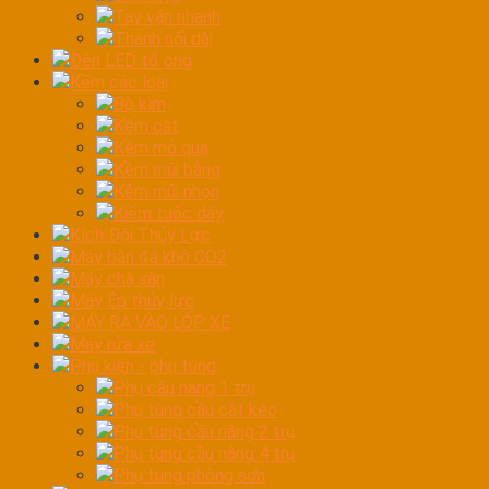
Tay vặn nhanh
Thanh nối dài
Đèn LED tổ ong
Kềm các loại
Bộ kìm
Kềm cắt
Kềm mỏ quạ
Kềm mũi bằng
Kềm mũi nhọn
Kiềm tuốc dây
Kích Đội Thủy Lực
Máy bắn đá khô CO2
Máy chà sàn
Máy Ép thủy lực
MÁY RA VÀO LỐP XE
Máy rửa xe
Phụ kiện - phụ tùng
Phụ cầu nâng 1 trụ
Phụ tùng cầu cắt kéo
Phụ tùng cầu nâng 2 trụ
Phụ tùng cầu nâng 4 trụ
Phụ tùng phòng sơn