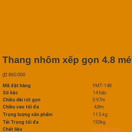
Thang nhôm xếp gọn 4.8 mé
₫
2.860.000
Mã đặt hàng
YMT-148
Số bậc
14 bậc
Chiều dài rút gọn
0.97m
Chiều cao tối đa
4,8m
Trọng lượng sản phẩm
11.5 kg
Tải Trọng tối đa
150kg
Chất liệu
Hợp kim nhôm