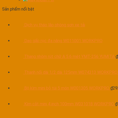
Sản phẩm nổi bật
Dịch vụ tháo lắp phòng sơn xe tải
Dao gấp rọc đa năng W011001 WORKPRO
Thang nhôm rút chữ A 5.6 mét YMT-256 YUMITA
₫
Thanh nối dài 1/2 dài 125mm W074313 WORKPRO
Bộ kìm mini bỏ túi 5 món W001305 WORKPRO
₫
29
Kìm cắt mini 4 inch 100mm W031018 WORKPRO
₫