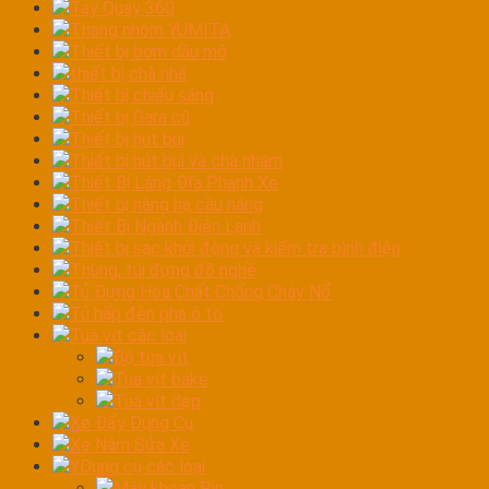
Tay Quay 360
Thang nhôm YUMITA
Thiết bị bơm dầu mỡ
thiết bị chà nhá
Thiết bị chiếu sáng
Thiết bị Gara cũ
Thiết bị hút bụi
Thiết bị hút bụi và chà nhám
Thiết Bị Láng Đĩa Phanh Xe
Thiết bị nâng hạ cầu nâng
Thiết Bị Ngành Điện Lạnh
Thiết bị sạc khởi động và kiểm tra bình điện
Thùng, túi đựng đồ nghề
Tủ Đựng Hóa Chất Chống Cháy Nổ
Tủ hấp đèn pha ô tô
Tua vít các loại
Bộ tua vít
Tua vít bake
Tua vít dẹp
Xe Đẩy Dụng Cụ
Xe Nằm Sửa Xe
YDụng cụ các loại
Máy khoan Pin