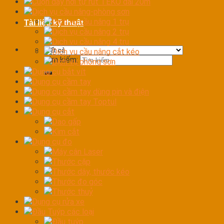
Cuộn dây hơi tự rút TEKO dài 20m
Dịch vụ cầu nâng-phòng sơn
Dịch vụ cầu nâng 1 trụ
Tài liệu kỹ thuật
Dịch vụ cầu nâng 2 trụ
Dịch vụ cầu nâng 4 trụ
Dịch vụ cầu nâng cắt kéo
Tìm kiếm:
Dịch vụ phòng sơn
Dụng cụ bắt vít
Dụng cụ cầm tay
Dụng cụ cầm tay dùng pin và điện
Dụng cụ cầm tay Toptul
Dụng cụ cắt
Dao gấp
Kìm cắt
Dụng cụ đo
Máy cân Laser
Thước cặp
Thước dây, thước kéo
Thước đo góc
Thước thuỷ
Dụng cụ rửa xe
Đầu Tuýp các loại
Đầu tuýp