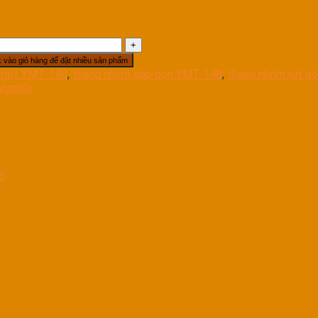
k vào giỏ hàng để đặt nhiều sản phẩm
 met YMT-148
,
thang nhôm gấp gọn YMT-148
,
thang nhôm rút g
 yumita
8