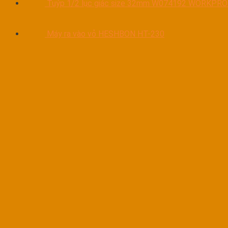
Tuýp 1/2 lục giác size 32mm W074192 WORKPRO
Máy ra vào vỏ HESHBON HT-230