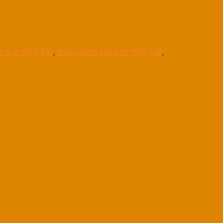
ọn 5 m YMT-148
,
thang nhôm xếp đơn YMT-148
,