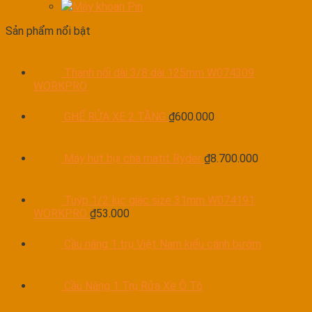
Máy khoan Pin
Sản phẩm nổi bật
Thanh nối dài 3/8 dài 125mm W074309
WORKPRO
GHẾ RỬA XE 2 TẦNG
₫
600.000
Máy hút bụi chà matit Ryder
₫
8.700.000
Tuýp 1/2 lục giác size 31mm W074191
WORKPRO
₫
53.000
Cầu nâng 1 trụ Việt Nam kiểu cánh bướm
Cầu Nâng 1 Trụ Rửa Xe Ô Tô