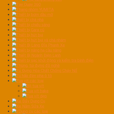
Tay Quay 360
Thang nhôm YUMITA
Thiết bị bơm dầu mỡ
thiết bị chà nhá
Thiết bị chiếu sáng
Thiết bị Gara cũ
Thiết bị hút bụi
Thiết bị hút bụi và chà nhám
Thiết Bị Láng Đĩa Phanh Xe
Thiết bị nâng hạ cầu nâng
Thiết Bị Ngành Điện Lạnh
Thiết bị sạc khởi động và kiểm tra bình điện
Thùng, túi đựng đồ nghề
Tủ Đựng Hóa Chất Chống Cháy Nổ
Tủ hấp đèn pha ô tô
Tua vít các loại
Bộ tua vít
Tua vít bake
Tua vít dẹp
Xe Đẩy Dụng Cụ
Xe Nằm Sửa Xe
YDụng cụ các loại