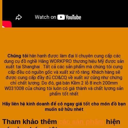
Chúng tôi
hân hạnh được làm đại lí chuyên cung cấp các
dụng cụ đồ nghề Hãng WORKPRO thương hiệu Mỹ được sản
xuất tại Shanghai . Tất cả các sản phẩm mà chúng tôi cung
cấp đều có nguồn gốc và xuất xứ rõ ràng. Khách hàng sẽ
được cung cấp đầy đủ CO&CQ về xuất xứ cũng như chứng
chỉ chất lượng. Do đó, giá bán Kềm 2 lỗ 8 inch 200mm
W031008 của chúng tôi luôn có giá thành và chất lựơng sản
phẩm tốt nhất
Hãy liên hệ kinh doanh để có ngay giá tốt cho món đồ bạn
muốn sở hữu nhét
Tham khảo thêm
các sản phẩm
hiện