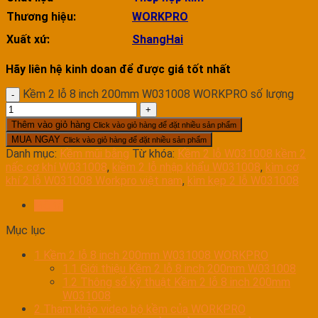
Thương hiệu:
WORKPRO
Xuất xứ:
ShangHai
Hãy liên hệ kinh doan để được giá tốt nhất
Kềm 2 lỗ 8 inch 200mm W031008 WORKPRO số lượng
Thêm vào giỏ hàng
Click vào giỏ hàng để đặt nhiều sản phẩm
MUA NGAY
Click vào giỏ hàng để đặt nhiều sản phẩm
Danh mục:
Kềm mũi bằng
Từ khóa:
Kềm 2 lỗ W031008 kềm 2
nấc cơ khí W031008
,
kiềm 2 lỗ nhập khẩu W031008
,
kìm cơ
khí 2 lỗ W031008 Workpro việt nam
,
kìm kẹp 2 lỗ W031008
Mô tả
Mục lục
1
Kềm 2 lỗ 8 inch 200mm W031008 WORKPRO
1.1
Giới thiệu Kềm 2 lỗ 8 inch 200mm W031008
1.2
Thông số kỹ thuật Kềm 2 lỗ 8 inch 200mm
W031008
2
Tham khảo video bộ kềm của WORKPRO