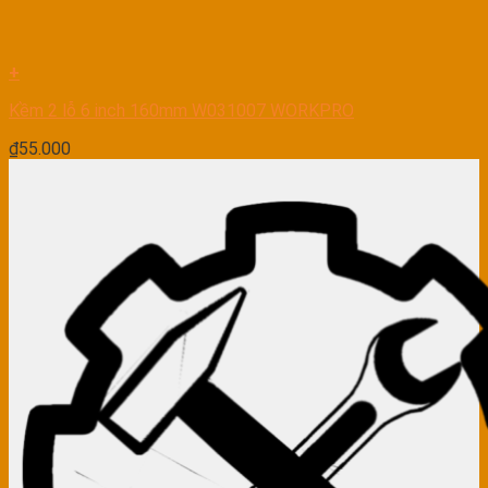
+
Kềm 2 lỗ 6 inch 160mm W031007 WORKPRO
₫
55.000