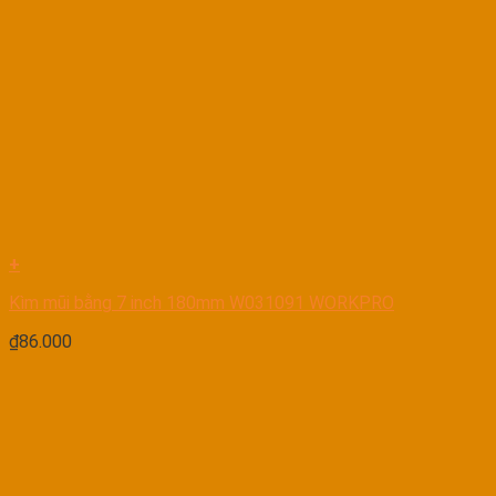
+
Kìm mũi bằng 7 inch 180mm W031091 WORKPRO
₫
86.000