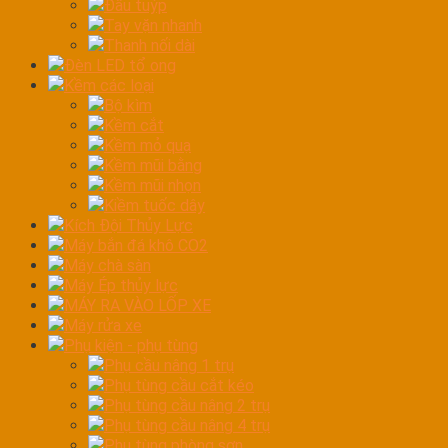
Đầu tuýp
Tay vặn nhanh
Thanh nối dài
Đèn LED tổ ong
Kềm các loại
Bộ kìm
Kềm cắt
Kềm mỏ quạ
Kềm mũi bằng
Kềm mũi nhọn
Kiềm tuốc dây
Kích Đội Thủy Lực
Máy bắn đá khô CO2
Máy chà sàn
Máy Ép thủy lực
MÁY RA VÀO LỐP XE
Máy rửa xe
Phụ kiện - phụ tùng
Phụ cầu nâng 1 trụ
Phụ tùng cầu cắt kéo
Phụ tùng cầu nâng 2 trụ
Phụ tùng cầu nâng 4 trụ
Phụ tùng phòng sơn