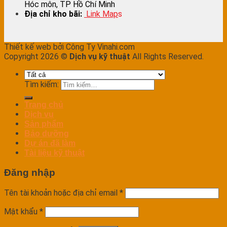
Hóc môn, TP Hồ Chí Minh
Địa chỉ kho bãi:
Link Map
s
Thiết kế web bởi Công Ty Vinahi.com
Copyright 2026 ©
Dịch vụ kỹ thuật
All Rights Reserved.
Tìm kiếm:
Trang chủ
Dịch vụ
Sản phẩm
Bảo dưỡng
Dự án đã làm
Tài liệu kỹ thuật
Đăng nhập
Tên tài khoản hoặc địa chỉ email
*
Mật khẩu
*