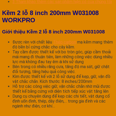
3
Tham khảo thêm các sản phẩm hiện có của chúng tôi
Kềm 2 lỗ 8 inch 200mm W031008
WORKPRO
Giới thiệu Kềm 2 lỗ 8 inch 200mm W031008
Được rèn với chất liệu
Thép carbon
mạ kẽm mang thêm
độ bền bỉ cứng chắc cho cây kềm.
Tay cầm được thiết kế với bo tròn góc, giúp cầm thoải
mái mang đi thuận tiên, làm những công việc dùng nhiều
lực mà không đau tay êm ái khi sử dụng
Bên trong có nhiều răng cưa, tăng độ ma sát, giữ chặt
đối tượng, tăng hiệu quả công việc.
Kìm được thiết kế với 2 lỗ sử dụng để kẹp, giữ, vặn đồ
vật chắc chắn. Kích thước: 8 inches/200mm
Hỗ trợ các công việc giữ, vặn chắc chắn nhờ mũi được
thiết kế bằng cứng với diện tích tiếp xúc vật tăng lên
Dụng cụ chuyên dùng để kẹp các chi tiết, vật dụng cố
định uốn đinh, thép, dây điện,… trong gia đình và các
ngành như điện, cơ khí…