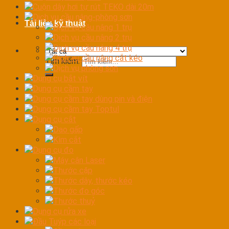
Cuộn dây hơi tự rút TEKO dài 20m
Dịch vụ cầu nâng-phòng sơn
Tài liệu kỹ thuật
Dịch vụ cầu nâng 1 trụ
Dịch vụ cầu nâng 2 trụ
Dịch vụ cầu nâng 4 trụ
Dịch vụ cầu nâng cắt kéo
Tìm kiếm:
Dịch vụ phòng sơn
Dụng cụ bắt vít
Dụng cụ cầm tay
Dụng cụ cầm tay dùng pin và điện
Dụng cụ cầm tay Toptul
Dụng cụ cắt
Dao gấp
Kìm cắt
Dụng cụ đo
Máy cân Laser
Thước cặp
Thước dây, thước kéo
Thước đo góc
Thước thuỷ
Dụng cụ rửa xe
Đầu Tuýp các loại