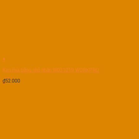
+
Kìm mũi bằng nhỏ nhắn W031019 WORKPRO
₫
52.000