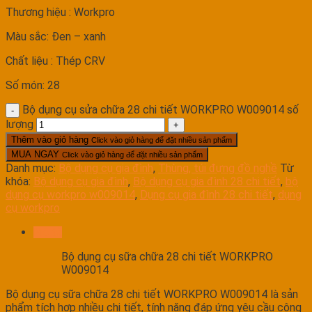
Thương hiệu : Workpro
Màu sắc: Đen – xanh
Chất liệu : Thép CRV
Số món: 28
Bộ dụng cụ sửa chữa 28 chi tiết WORKPRO W009014 số
lượng
Thêm vào giỏ hàng
Click vào giỏ hàng để đặt nhiều sản phẩm
MUA NGAY
Click vào giỏ hàng để đặt nhiều sản phẩm
Danh mục:
Bộ dụng cụ gia đình
,
Thùng, túi đựng đồ nghề
Từ
khóa:
Bộ dụng cụ gia đình
,
Bộ dụng cụ gia đình 28 chi tiết
,
bộ
dụng cụ workpro w009014
,
Dụng cụ gia đình 28 chi tiết
,
dụng
cụ workpro
Mô tả
Bộ dụng cụ sữa chữa 28 chi tiết WORKPRO
W009014
Bộ dụng cụ sữa chữa 28 chi tiết WORKPRO W009014 là sản
phẩm tích hợp nhiều chi tiết, tính năng đáp ứng yêu cầu công