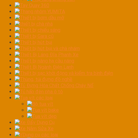
Tay Quay 360
Thang nhôm YUMITA
Thiết bị bơm dầu mỡ
thiết bị chà nhá
Thiết bị chiếu sáng
Thiết bị Gara cũ
Thiết bị hút bụi
Thiết bị hút bụi và chà nhám
Thiết Bị Láng Đĩa Phanh Xe
Thiết bị nâng hạ cầu nâng
Thiết Bị Ngành Điện Lạnh
Thiết bị sạc khởi động và kiểm tra bình điện
Thùng, túi đựng đồ nghề
Tủ Đựng Hóa Chất Chống Cháy Nổ
Tủ hấp đèn pha ô tô
Tua vít các loại
Bộ tua vít
Tua vít bake
Tua vít dẹp
Xe Đẩy Dụng Cụ
Xe Nằm Sửa Xe
YDụng cụ các loại