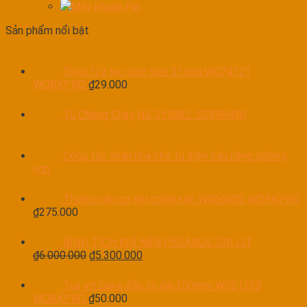
Máy khoan Pin
Sản phẩm nổi bật
Tuýp 1/2 lục giác size 21mm W074121
WORKPRO
₫
29.000
Tủ Chống Cháy Nổ SYSBEL SE890450
Công tắc nhấn nhả cho tủ điện cầu nâng-phòng
sơn
Thước cặp cơ khí chính xác W066005 WORKPRO
₫
275.000
BÌNH TÍCH KHÍ NÉN PEGASUS 330 LÍT
₫
6.000.000
₫
5.300.000
Tua vít bake đầu to dài 200mm W021253
WORKPRO
₫
50.000