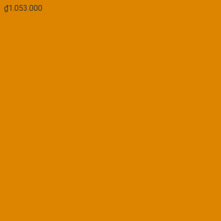
₫
1.053.000