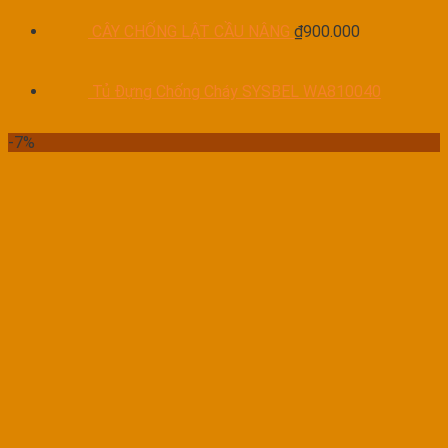
CÂY CHỐNG LẬT CẦU NÂNG
₫
900.000
Tủ Đựng Chống Cháy SYSBEL WA810040
-7%