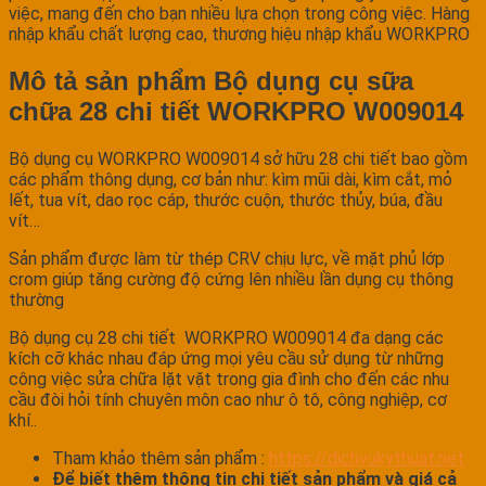
việc, mang đến cho bạn nhiều lựa chọn trong công việc. Hàng
nhập khẩu chất lượng cao, thương hiệu nhập khẩu WORKPRO
Mô tả sản phẩm Bộ dụng cụ sữa
chữa 28 chi tiết WORKPRO W009014
Bộ dụng cụ WORKPRO W009014 sở hữu 28 chi tiết bao gồm
các phẩm thông dụng, cơ bản như: kìm mũi dài, kìm cắt, mỏ
lết, tua vít, dao rọc cáp, thước cuộn, thước thủy, búa, đầu
vít…
Sản phẩm được làm từ thép CRV chịu lực, về mặt phủ lớp
crom giúp tăng cường độ cứng lên nhiều lần dụng cụ thông
thường
Bộ dụng cụ 28 chi tiết WORKPRO W009014 đa dạng các
kích cỡ khác nhau đáp ứng mọi yêu cầu sử dụng từ những
công việc sửa chữa lặt vặt trong gia đình cho đến các nhu
cầu đòi hỏi tính chuyên môn cao như ô tô, công nghiệp, cơ
khí..
Tham khảo thêm sản phẩm :
https://dichvukythuat.net
Để biết thêm thông tin chi tiết sản phẩm và giá cả