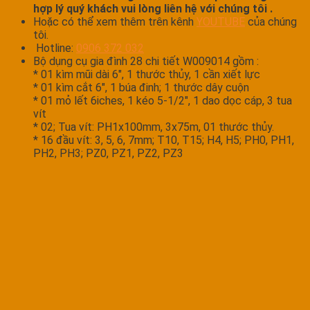
hợp lý quý khách vui lòng liên hệ với chúng tôi .
Hoặc có thể xem thêm trên kênh
YOUTUBE
của chúng
tôi.
Hotline:
0906 372 032
Bộ dụng cụ gia đình 28 chi tiết W009014 gồm :
* 01 kìm mũi dài 6″, 1 thước thủy, 1 cần xiết lực
* 01 kìm cắt 6″, 1 búa đinh; 1 thước dây cuộn
* 01 mỏ lết 6iches, 1 kéo 5-1/2″, 1 dao dọc cáp, 3 tua
vít
* 02; Tua vít: PH1x100mm, 3x75m, 01 thước thủy.
* 16 đầu vít: 3, 5, 6, 7mm; T10, T15; H4, H5; PH0, PH1,
PH2, PH3; PZ0, PZ1, PZ2, PZ3