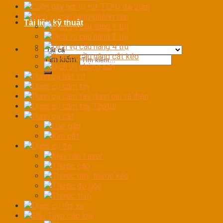
Cuộn dây hơi tự rút TEKO dài 20m
Dịch vụ cầu nâng-phòng sơn
Tài liệu kỹ thuật
Dịch vụ cầu nâng 1 trụ
Dịch vụ cầu nâng 2 trụ
Dịch vụ cầu nâng 4 trụ
Dịch vụ cầu nâng cắt kéo
Tìm kiếm:
Dịch vụ phòng sơn
Dụng cụ bắt vít
Dụng cụ cầm tay
Dụng cụ cầm tay dùng pin và điện
Dụng cụ cầm tay Toptul
Dụng cụ cắt
Dao gấp
Kìm cắt
Dụng cụ đo
Máy cân Laser
Thước cặp
Thước dây, thước kéo
Thước đo góc
Thước thuỷ
Dụng cụ rửa xe
Đầu Tuýp các loại