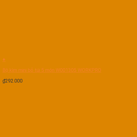
+
Bộ kìm mini bỏ túi 5 món W001305 WORKPRO
₫
292.000