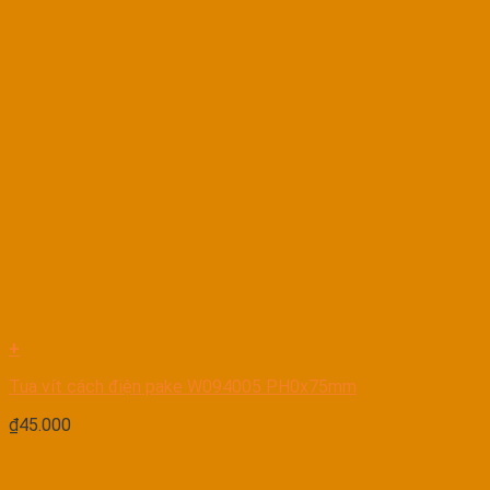
+
Tua vít cách điện pake W094005 PH0x75mm
₫
45.000