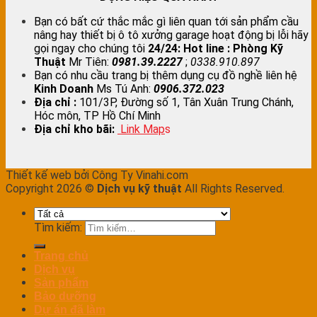
Bạn có bất cứ thắc mắc gì liên quan tới sản phẩm cầu
nâng hay thiết bị ô tô xưởng garage hoạt động bị lỗi hãy
gọi ngay cho chúng tôi
24/24:
Hot line : Phòng Kỹ
Thuật
Mr Tiên:
0981.39.2227
;
0338.910.897
Bạn có nhu cầu trang bị thêm dụng cụ đồ nghề liên hệ
Kinh Doanh
Ms Tú Anh:
0906.372.023
Địa chỉ :
101/3P, Đường số 1, Tân Xuân Trung Chánh,
Hóc môn, TP Hồ Chí Minh
Địa chỉ kho bãi:
Link Map
s
Thiết kế web bởi Công Ty Vinahi.com
Copyright 2026 ©
Dịch vụ kỹ thuật
All Rights Reserved.
Tìm kiếm:
Trang chủ
Dịch vụ
Sản phẩm
Bảo dưỡng
Dự án đã làm