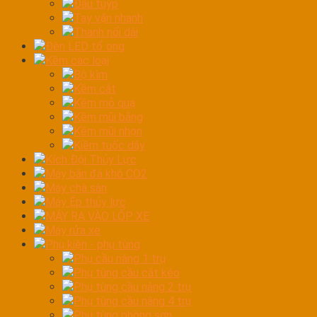
Đầu tuýp
Tay vặn nhanh
Thanh nối dài
Đèn LED tổ ong
Kềm các loại
Bộ kìm
Kềm cắt
Kềm mỏ quạ
Kềm mũi bằng
Kềm mũi nhọn
Kiềm tuốc dây
Kích Đội Thủy Lực
Máy bắn đá khô CO2
Máy chà sàn
Máy Ép thủy lực
MÁY RA VÀO LỐP XE
Máy rửa xe
Phụ kiện - phụ tùng
Phụ cầu nâng 1 trụ
Phụ tùng cầu cắt kéo
Phụ tùng cầu nâng 2 trụ
Phụ tùng cầu nâng 4 trụ
Phụ tùng phòng sơn