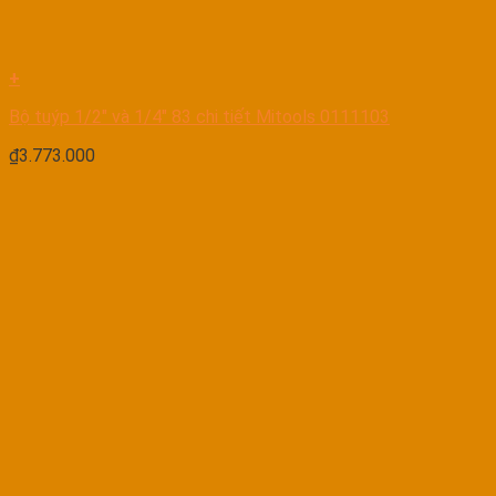
+
Bộ tuýp 1/2″ và 1/4″ 83 chi tiết Mitools 0111103
₫
3.773.000