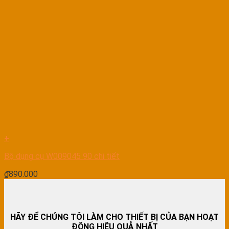
+
Bộ dụng cụ W009045 90 chi tiết
₫
890.000
HÃY ĐỂ CHÚNG TÔI LÀM CHO THIẾT BỊ CỦA BẠN HOẠT
ĐỘNG HIỆU QUẢ NHẤT