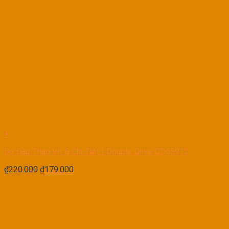
+
Bộ Đầu Tháo Vít 8 Chi Tiết | Double Drive DD65912
₫
220.000
₫
179.000