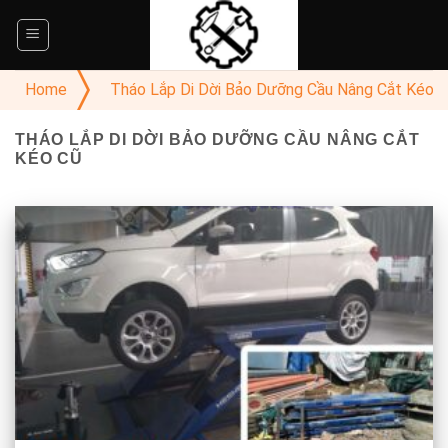
Skip
to
content
Home
Tháo Lắp Di Dời Bảo Dưỡng Cầu Nâng Cắt Kéo 
THÁO LẮP DI DỜI BẢO DƯỠNG CẦU NÂNG CẮT
KÉO CŨ