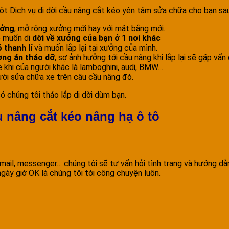
t Dịch vụ di dời cầu nâng cắt kéo yên tâm sửa chữa cho bạn sa
ưởng
, mở rộng xưởng mới hay với mặt bằng mới.
ề muốn di
dời về xưởng của bạn ở 1 nơi khác
thanh lí
và muốn lắp lại tại xưởng của mình.
ơng án tháo dỡ
, sợ ảnh hưởng tới cầu nâng khi lắp lại sẽ gặp vấn
xe khi của người khác là lamboghini, audi, BMW…
gười sửa chữa xe trên câu cầu nâng đó.
ó chúng tôi tháo lắp di dời dùm bạn.
u nâng cắt kéo nâng hạ ô tô
, mail, messenger… chúng tôi sẽ tư vấn hỏi tình trạng và hướng d
 ngày giờ OK là chúng tôi tới công chuyện luôn.