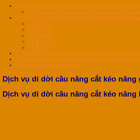
1
Dịch vụ di dời cầu nâng cắt kéo nâng gầm sửa chữa ô t
1.1
Dịch vụ di dời cầu nâng cắt kéo nâng hạ ô tô là g
2
Các bước thực hiện Dịch vụ di dời cầu nâng cắt kéo nân
2.1
Bước 1:
2.2
Bước 2:
2.3
Bước 3:
2.4
Bước 4:
2.5
Bước 5:
3
Tham khảo thêm video hướng dẫn lắp đặt cầu cắt kéo 
4
Tham khảo thêm video cầu cắt kéo bị lỗi hệ thống dây 
5
Tham khảo thêm sản phẩm
Dịch vụ di dời cầu nâng cắt kéo nâng
Dịch vụ di dời cầu nâng cắt kéo nâng 