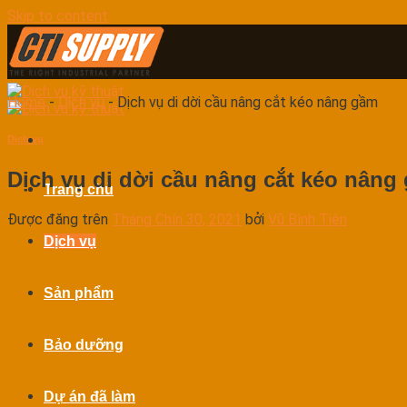
Skip to content
Home
-
Dịch vụ
-
Dịch vụ di dời cầu nâng cắt kéo nâng gầm
Dịch vụ
Dịch vụ di dời cầu nâng cắt kéo nâng
Trang chủ
Được đăng trên
Tháng Chín 30, 2021
bởi
Vũ Bình Tiên
Dịch vụ
Sản phẩm
Bảo dưỡng
Dự án đã làm