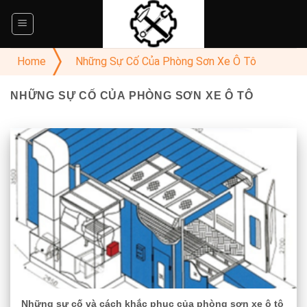
Skip
to
content
Home
Những Sự Cố Của Phòng Sơn Xe Ô Tô
NHỮNG SỰ CỐ CỦA PHÒNG SƠN XE Ô TÔ
Những sự cố và cách khắc phục của phòng sơn xe ô tô