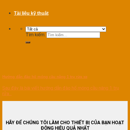
Tài liệu kỹ thuật
Tìm kiếm:
Hướng dẫn đào hố móng cầu nâng 1 trụ rửa xe
Sau đây là bài viết hướng dẫn đào hố móng cầu nâng 1 trụ
rửa...
HÃY ĐỂ CHÚNG TÔI LÀM CHO THIẾT BỊ CỦA BẠN HOẠT
ĐỘNG HIỆU QUẢ NHẤT