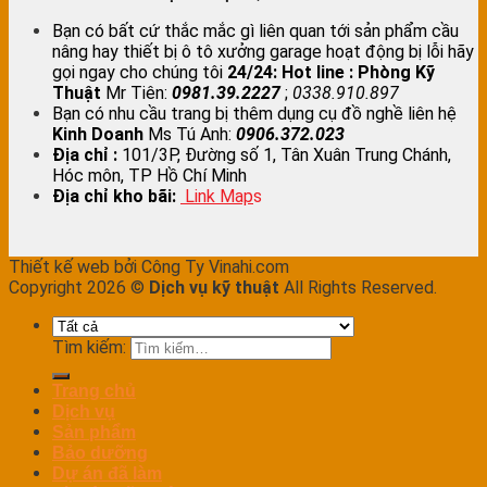
Bạn có bất cứ thắc mắc gì liên quan tới sản phẩm cầu
nâng hay thiết bị ô tô xưởng garage hoạt động bị lỗi hãy
gọi ngay cho chúng tôi
24/24:
Hot line : Phòng Kỹ
Thuật
Mr Tiên:
0981.39.2227
;
0338.910.897
Bạn có nhu cầu trang bị thêm dụng cụ đồ nghề liên hệ
Kinh Doanh
Ms Tú Anh:
0906.372.023
Địa chỉ :
101/3P, Đường số 1, Tân Xuân Trung Chánh,
Hóc môn, TP Hồ Chí Minh
Địa chỉ kho bãi:
Link Map
s
Thiết kế web bởi Công Ty Vinahi.com
Copyright 2026 ©
Dịch vụ kỹ thuật
All Rights Reserved.
Tìm kiếm:
Trang chủ
Dịch vụ
Sản phẩm
Bảo dưỡng
Dự án đã làm