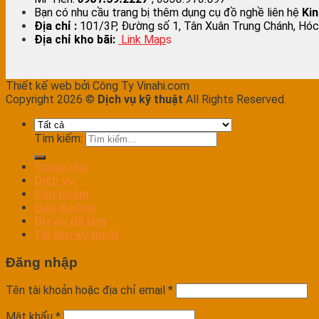
Bạn có nhu cầu trang bị thêm dụng cụ đồ nghề liên hệ
Ki
Địa chỉ :
101/3P, Đường số 1, Tân Xuân Trung Chánh, Hóc
Địa chỉ kho bãi:
Link Map
s
Thiết kế web bởi Công Ty Vinahi.com
Copyright 2026 ©
Dịch vụ kỹ thuật
All Rights Reserved.
Tìm kiếm:
Trang chủ
Dịch vụ
Sản phẩm
Bảo dưỡng
Dự án đã làm
Tài liệu kỹ thuật
Đăng nhập
Tên tài khoản hoặc địa chỉ email
*
Mật khẩu
*