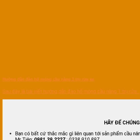
Hướng dẫn đào hố móng cầu nâng 1 trụ rửa xe
Sau đây là bài viết hướng dẫn đào hố móng cầu nâng 1 trụ rửa...
HÃY ĐỂ CHÚNG
Bạn có bất cứ thắc mắc gì liên quan tới sản phẩm cầu nân
Mr Tiên:
0981.39.2227
;
0338.910.897