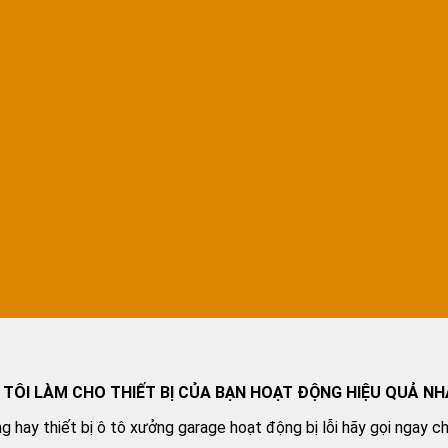
 TÔI LÀM CHO THIẾT BỊ CỦA BẠN HOẠT ĐỘNG HIỆU QUẢ NH
g hay thiết bị ô tô xưởng garage hoạt động bị lỗi hãy gọi ngay c