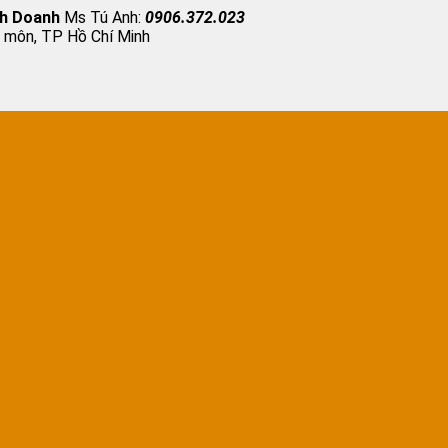
nh Doanh
Ms Tú Anh:
0906.372.023
 môn, TP Hồ Chí Minh