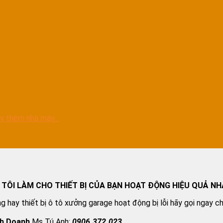
y thêm nhà máy...
 TÔI LÀM CHO THIẾT BỊ CỦA BẠN HOẠT ĐỘNG HIỆU QUẢ NH
g hay thiết bị ô tô xưởng garage hoạt động bị lỗi hãy gọi ngay c
nh Doanh
Ms Tú Anh:
0906.372.023