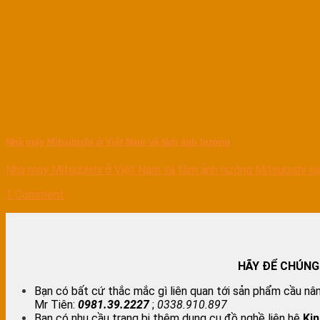
Nhà máy Mitsubishi ở Việt Nam và tầm ảnh hưởng
Nhà máy Mitsubishi ở Việt Nam và tầm ảnh hưởng Mitsubishi xâ
1 Comment
HÃY ĐỂ CHÚNG
Bạn có bất cứ thắc mắc gì liên quan tới sản phẩm cầu nân
Mr Tiên:
0981.39.2227
;
0338.910.897
Bạn có nhu cầu trang bị thêm dụng cụ đồ nghề liên hệ
Ki