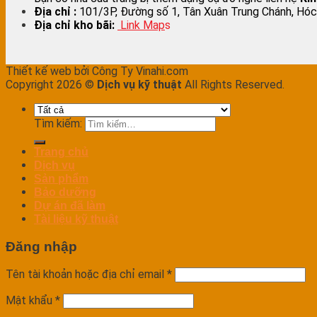
Địa chỉ :
101/3P, Đường số 1, Tân Xuân Trung Chánh, Hóc
Địa chỉ kho bãi:
Link Map
s
Thiết kế web bởi Công Ty Vinahi.com
Copyright 2026 ©
Dịch vụ kỹ thuật
All Rights Reserved.
Tìm kiếm:
Trang chủ
Dịch vụ
Sản phẩm
Bảo dưỡng
Dự án đã làm
Tài liệu kỹ thuật
Đăng nhập
Tên tài khoản hoặc địa chỉ email
*
Mật khẩu
*