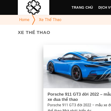
Skip
TRANG CHỦ
DỊCH V
to
content
Home
Xe Thể Thao
XE THỂ THAO
Porsche 911 GT3 đời 2022 – mẫ
xe đua thể thao
Porsche 911 GT3 đời 2022 – mẫu xe đ
thể thao Nhà phát triển dự...