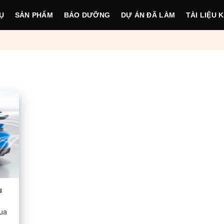
Ụ
SẢN PHẨM
BẢO DƯỠNG
DỰ ÁN ĐÃ LÀM
TÀI LIỆU 
u
ua