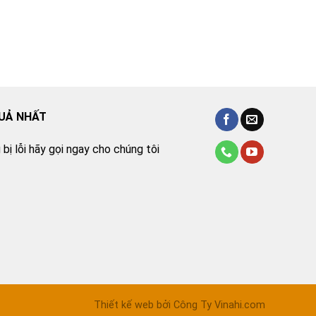
QUẢ NHẤT
bị lỗi hãy gọi ngay cho chúng tôi
Thiết kế web bởi Công Ty Vinahi.com