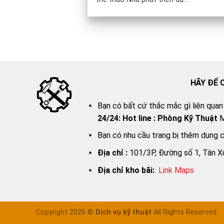
HÃY ĐỂ 
Bạn có bất cứ thắc mắc gì liên quan
24/24:
Hot line : Phòng Kỹ Thuật
M
Bạn có nhu cầu trang bị thêm dụng 
Địa chỉ :
101/3P, Đường số 1, Tân X
Địa chỉ kho bãi:
Link Map
s
Copyright 2026 ©
Dịch vụ kỹ thuật
All Rights Reserved.