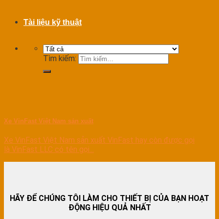
Tài liệu kỹ thuật
Tìm kiếm:
Xe VinFast Việt Nam sản xuất
Xe VinFast Việt Nam sản xuất VinFast hay còn được gọi
là VinFast LLC có tên gọi...
HÃY ĐỂ CHÚNG TÔI LÀM CHO THIẾT BỊ CỦA BẠN HOẠT
ĐỘNG HIỆU QUẢ NHẤT