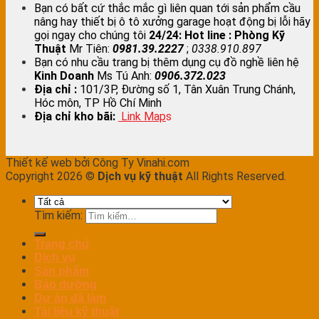
Bạn có bất cứ thắc mắc gì liên quan tới sản phẩm cầu
nâng hay thiết bị ô tô xưởng garage hoạt động bị lỗi hãy
gọi ngay cho chúng tôi
24/24:
Hot line : Phòng Kỹ
Thuật
Mr Tiên:
0981.39.2227
;
0338.910.897
Bạn có nhu cầu trang bị thêm dụng cụ đồ nghề liên hệ
Kinh Doanh
Ms Tú Anh:
0906.372.023
Địa chỉ :
101/3P, Đường số 1, Tân Xuân Trung Chánh,
Hóc môn, TP Hồ Chí Minh
Địa chỉ kho bãi:
Link Map
s
Thiết kế web bởi Công Ty Vinahi.com
Copyright 2026 ©
Dịch vụ kỹ thuật
All Rights Reserved.
Tìm kiếm:
Trang chủ
Dịch vụ
Sản phẩm
Bảo dưỡng
Dự án đã làm
Tài liệu kỹ thuật