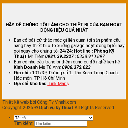
HÃY ĐỂ CHÚNG TÔI LÀM CHO THIẾT BỊ CỦA BẠN HOẠT
ĐỘNG HIỆU QUẢ NHẤT
Bạn có bất cứ thắc mắc gì liên quan tới sản phẩm cầu
nâng hay thiết bị ô tô xưởng garage hoạt động bị lỗi hãy
gọi ngay cho chúng tôi
24/24:
Hot line : Phòng Kỹ
Thuật
Mr Tiên:
0981.39.2227
;
0338.910.897
Bạn có nhu cầu trang bị thêm dụng cụ đồ nghề liên hệ
Kinh Doanh
Ms Tú Anh:
0906.372.023
Địa chỉ :
101/3P, Đường số 1, Tân Xuân Trung Chánh,
Hóc môn, TP Hồ Chí Minh
Địa chỉ kho bãi:
Link Map
s
Thiết kế web bởi Công Ty Vinahi.com
Copyright 2026 ©
Dịch vụ kỹ thuật
All Rights Reserved.
Tìm kiếm: