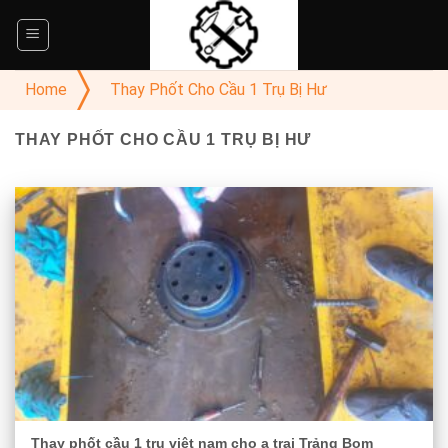
Skip
to
content
Home
Thay Phốt Cho Cầu 1 Trụ Bị Hư
THAY PHỐT CHO CẦU 1 TRỤ BỊ HƯ
Thay phốt cầu 1 trụ việt nam cho a trai Trảng Bom