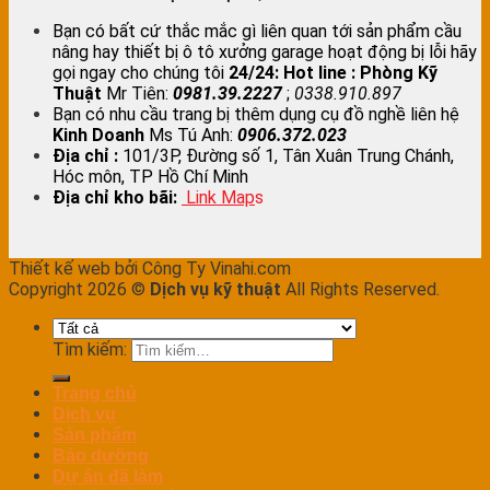
Bạn có bất cứ thắc mắc gì liên quan tới sản phẩm cầu
nâng hay thiết bị ô tô xưởng garage hoạt động bị lỗi hãy
gọi ngay cho chúng tôi
24/24:
Hot line : Phòng Kỹ
Thuật
Mr Tiên:
0981.39.2227
;
0338.910.897
Bạn có nhu cầu trang bị thêm dụng cụ đồ nghề liên hệ
Kinh Doanh
Ms Tú Anh:
0906.372.023
Địa chỉ :
101/3P, Đường số 1, Tân Xuân Trung Chánh,
Hóc môn, TP Hồ Chí Minh
Địa chỉ kho bãi:
Link Map
s
Thiết kế web bởi Công Ty Vinahi.com
Copyright 2026 ©
Dịch vụ kỹ thuật
All Rights Reserved.
Tìm kiếm:
Trang chủ
Dịch vụ
Sản phẩm
Bảo dưỡng
Dự án đã làm