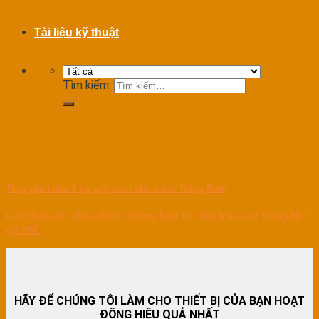
Tài liệu kỹ thuật
Tìm kiếm:
Thay phốt cầu 1 trụ việt nam cho a trai Trảng Bom
Giới thiệu Khi nhận được thông báo từ phía khu vực Đồng Nai
cụ thể...
HÃY ĐỂ CHÚNG TÔI LÀM CHO THIẾT BỊ CỦA BẠN HOẠT
ĐỘNG HIỆU QUẢ NHẤT