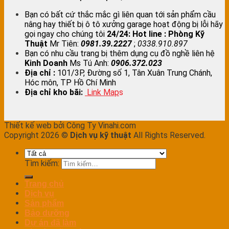
Bạn có bất cứ thắc mắc gì liên quan tới sản phẩm cầu
nâng hay thiết bị ô tô xưởng garage hoạt động bị lỗi hãy
gọi ngay cho chúng tôi
24/24:
Hot line : Phòng Kỹ
Thuật
Mr Tiên:
0981.39.2227
;
0338.910.897
Bạn có nhu cầu trang bị thêm dụng cụ đồ nghề liên hệ
Kinh Doanh
Ms Tú Anh:
0906.372.023
Địa chỉ :
101/3P, Đường số 1, Tân Xuân Trung Chánh,
Hóc môn, TP Hồ Chí Minh
Địa chỉ kho bãi:
Link Map
s
Thiết kế web bởi Công Ty Vinahi.com
Copyright 2026 ©
Dịch vụ kỹ thuật
All Rights Reserved.
Tìm kiếm:
Trang chủ
Dịch vụ
Sản phẩm
Bảo dưỡng
Dự án đã làm