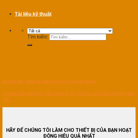
Tài liệu kỹ thuật
Tìm kiếm:
Hướng dẫn nâng hạ cầu nâng 2 trụ sửa xe Video
Hướng dẫn nâng hạ cầu nâng 2 trụ sửa xe có Video hướng dẫn
Để...
HÃY ĐỂ CHÚNG TÔI LÀM CHO THIẾT BỊ CỦA BẠN HOẠT
ĐỘNG HIỆU QUẢ NHẤT