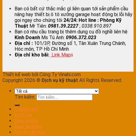
Bạn có bất cứ thắc mắc gì liên quan tới sản phẩm cầu
nâng hay thiết bị ô tô xưởng garage hoạt động bị lỗi hãy
gọi ngay cho chúng tôi
24/24:
Hot line : Phòng Kỹ
Thuật
Mr Tiên:
0981.39.2227
;
0338.910.897
Bạn có nhu cầu trang bị thêm dụng cụ đồ nghề liên hệ
Kinh Doanh
Ms Tú Anh:
0906.372.023
Địa chỉ :
101/3P, Đường số 1, Tân Xuân Trung Chánh,
Hóc môn, TP Hồ Chí Minh
Địa chỉ kho bãi:
Link Map
s
Thiết kế web bởi Công Ty Vinahi.com
Copyright 2026 ©
Dịch vụ kỹ thuật
All Rights Reserved.
Tìm kiếm:
Trang chủ
Dịch vụ
Sản phẩm
Bảo dưỡng
Dự án đã làm