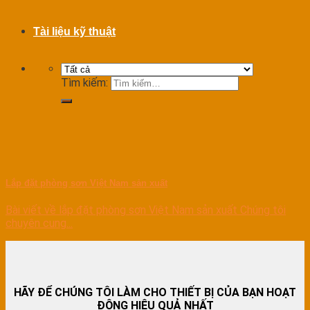
Tài liệu kỹ thuật
Tìm kiếm:
Lắp đặt phòng sơn Việt Nam sản xuất
Bài viết về lắp đặt phòng sơn Việt Nam sản xuất Chúng tôi
chuyên cung...
HÃY ĐỂ CHÚNG TÔI LÀM CHO THIẾT BỊ CỦA BẠN HOẠT
ĐỘNG HIỆU QUẢ NHẤT