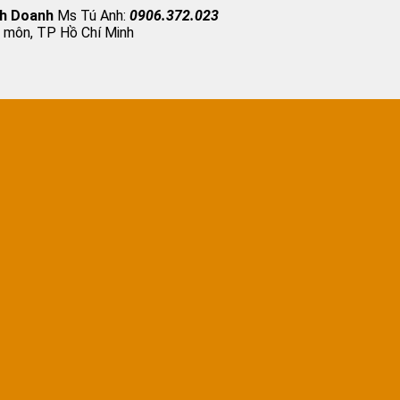
nh Doanh
Ms Tú Anh:
0906.372.023
 môn, TP Hồ Chí Minh