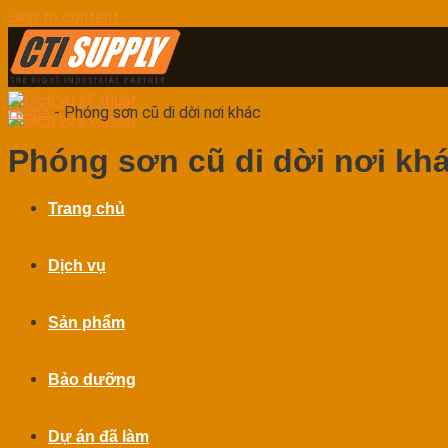
Skip to content
Home
-
Phóng sơn cũ di dời nơi khác
Phóng sơn cũ di dời nơi kh
Trang chủ
Dịch vụ
Sản phẩm
Bảo dưỡng
Dự án đã làm