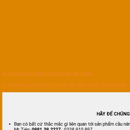
Di dời phòng sơn Ritian ở Gò Vấp vào sâu 10 mét
Di dời phòng sơn Ritian ở Gò Vấp vào sâu 10 mét Sau khi nhận...
HÃY ĐỂ CHÚNG
Bạn có bất cứ thắc mắc gì liên quan tới sản phẩm cầu nân
Mr Tiên:
0981.39.2227
;
0338.910.897