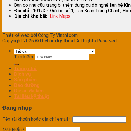
Bạn có nhu cầu trang bị thêm dụng cụ đồ nghề liên hệ
Ki
Địa chỉ :
101/3P, Đường số 1, Tân Xuân Trung Chánh, Hóc
Địa chỉ kho bãi:
Link Map
s
Thiết kế web bởi Công Ty Vinahi.com
Copyright 2026 ©
Dịch vụ kỹ thuật
All Rights Reserved.
Tìm kiếm:
Trang chủ
Dịch vụ
Sản phẩm
Bảo dưỡng
Dự án đã làm
Tài liệu kỹ thuật
Đăng nhập
Tên tài khoản hoặc địa chỉ email
*
Mật khẩu
*