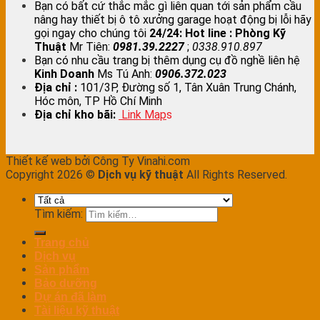
Bạn có bất cứ thắc mắc gì liên quan tới sản phẩm cầu
nâng hay thiết bị ô tô xưởng garage hoạt động bị lỗi hãy
gọi ngay cho chúng tôi
24/24:
Hot line : Phòng Kỹ
Thuật
Mr Tiên:
0981.39.2227
;
0338.910.897
Bạn có nhu cầu trang bị thêm dụng cụ đồ nghề liên hệ
Kinh Doanh
Ms Tú Anh:
0906.372.023
Địa chỉ :
101/3P, Đường số 1, Tân Xuân Trung Chánh,
Hóc môn, TP Hồ Chí Minh
Địa chỉ kho bãi:
Link Map
s
Thiết kế web bởi Công Ty Vinahi.com
Copyright 2026 ©
Dịch vụ kỹ thuật
All Rights Reserved.
Tìm kiếm:
Trang chủ
Dịch vụ
Sản phẩm
Bảo dưỡng
Dự án đã làm
Tài liệu kỹ thuật