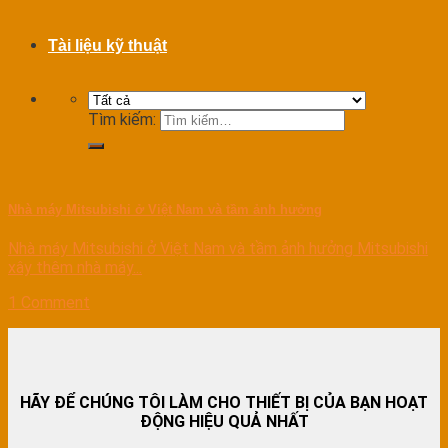
Tài liệu kỹ thuật
Tìm kiếm:
Nhà máy Mitsubishi ở Việt Nam và tầm ảnh hưởng
Nhà máy Mitsubishi ở Việt Nam và tầm ảnh hưởng Mitsubishi
xây thêm nhà máy...
1 Comment
HÃY ĐỂ CHÚNG TÔI LÀM CHO THIẾT BỊ CỦA BẠN HOẠT
ĐỘNG HIỆU QUẢ NHẤT