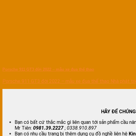
Porsche 911 GT3 đời 2022 – mẫu xe đua thể thao
Porsche 911 GT3 đời 2022 – mẫu xe đua thể thao Nhà phát triể
HÃY ĐỂ CHÚNG
Bạn có bất cứ thắc mắc gì liên quan tới sản phẩm cầu nân
Mr Tiên:
0981.39.2227
;
0338.910.897
Bạn có nhu cầu trang bị thêm dụng cụ đồ nghề liên hệ
Ki