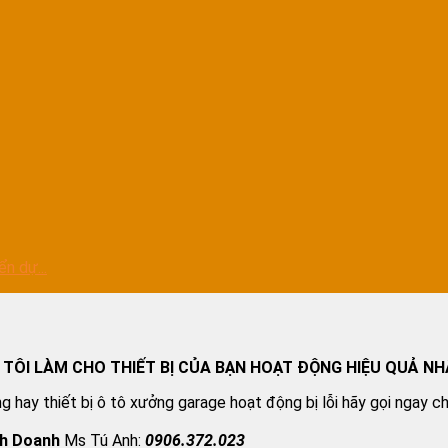
n dự...
 TÔI LÀM CHO THIẾT BỊ CỦA BẠN HOẠT ĐỘNG HIỆU QUẢ NH
g hay thiết bị ô tô xưởng garage hoạt động bị lỗi hãy gọi ngay c
nh Doanh
Ms Tú Anh:
0906.372.023