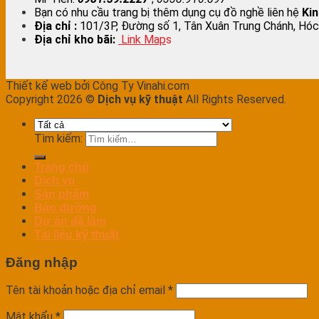
Bạn có nhu cầu trang bị thêm dụng cụ đồ nghề liên hệ
Ki
Địa chỉ :
101/3P, Đường số 1, Tân Xuân Trung Chánh, Hóc
Địa chỉ kho bãi:
Link Map
s
Thiết kế web bởi Công Ty Vinahi.com
Copyright 2026 ©
Dịch vụ kỹ thuật
All Rights Reserved.
Tìm kiếm:
Trang chủ
Dịch vụ
Sản phẩm
Bảo dưỡng
Dự án đã làm
Tài liệu kỹ thuật
Đăng nhập
Tên tài khoản hoặc địa chỉ email
*
Mật khẩu
*