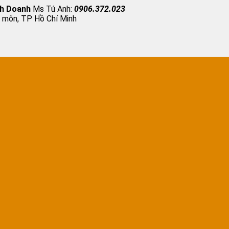
nh Doanh
Ms Tú Anh:
0906.372.023
 môn, TP Hồ Chí Minh