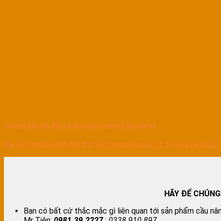
Hướng dẫn lắp đặt sử dụng cầu nâng 1 trụ rửa xe
Bài viết hướng dẫn lắp đặt sử dụng cầu nâng 1 trụ rửa xe Cách..
HÃY ĐỂ CHÚNG
Bạn có bất cứ thắc mắc gì liên quan tới sản phẩm cầu nân
Mr Tiên:
0981.39.2227
;
0338.910.897