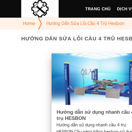
Skip
TRANG CHỦ
DỊCH V
to
content
Home
Hướng Dẩn Sửa Lỗi Cầu 4 Trũ Hesbon
HƯỚNG DẨN SỬA LỖI CẦU 4 TRŨ HES
Hướng dẫn sử dụng nhanh cầu 
trụ HESBON
Hướng dẫn sử dụng nhanh cầu 4 trụ
HESBON Cầu nâng hãng hesbon sử dụng