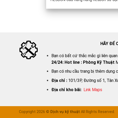
HÃY ĐỂ 
Bạn có bất cứ thắc mắc gì liên quan
24/24:
Hot line : Phòng Kỹ Thuật
M
Bạn có nhu cầu trang bị thêm dụng 
Địa chỉ :
101/3P, Đường số 1, Tân X
Địa chỉ kho bãi:
Link Map
s
Copyright 2026 ©
Dịch vụ kỹ thuật
All Rights Reserved.