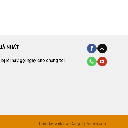
QUẢ NHẤT
bị lỗi hãy gọi ngay cho chúng tôi
Thiết kế web bởi Công Ty Vinahi.com