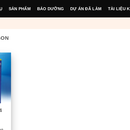
Ụ
SẢN PHẨM
BẢO DƯỠNG
DỰ ÁN ĐÃ LÀM
TÀI LIỆU 
BON
4
...