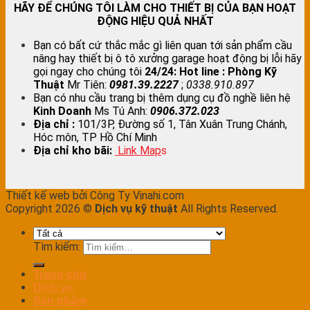
HÃY ĐỂ CHÚNG TÔI LÀM CHO THIẾT BỊ CỦA BẠN HOẠT
ĐỘNG HIỆU QUẢ NHẤT
Bạn có bất cứ thắc mắc gì liên quan tới sản phẩm cầu
nâng hay thiết bị ô tô xưởng garage hoạt động bị lỗi hãy
gọi ngay cho chúng tôi
24/24:
Hot line : Phòng Kỹ
Thuật
Mr Tiên:
0981.39.2227
;
0338.910.897
Bạn có nhu cầu trang bị thêm dụng cụ đồ nghề liên hệ
Kinh Doanh
Ms Tú Anh:
0906.372.023
Địa chỉ :
101/3P, Đường số 1, Tân Xuân Trung Chánh,
Hóc môn, TP Hồ Chí Minh
Địa chỉ kho bãi:
Link Map
s
Thiết kế web bởi Công Ty Vinahi.com
Copyright 2026 ©
Dịch vụ kỹ thuật
All Rights Reserved.
Tìm kiếm:
Trang chủ
Dịch vụ
Sản phẩm