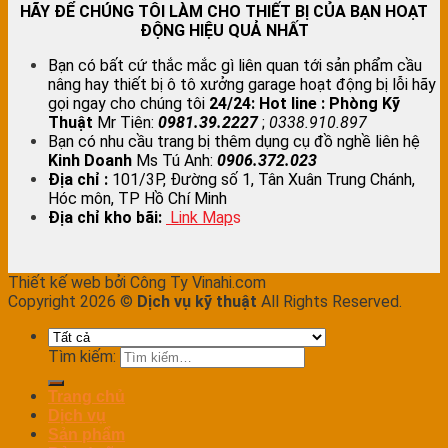
HÃY ĐỂ CHÚNG TÔI LÀM CHO THIẾT BỊ CỦA BẠN HOẠT
ĐỘNG HIỆU QUẢ NHẤT
Bạn có bất cứ thắc mắc gì liên quan tới sản phẩm cầu
nâng hay thiết bị ô tô xưởng garage hoạt động bị lỗi hãy
gọi ngay cho chúng tôi
24/24:
Hot line : Phòng Kỹ
Thuật
Mr Tiên:
0981.39.2227
;
0338.910.897
Bạn có nhu cầu trang bị thêm dụng cụ đồ nghề liên hệ
Kinh Doanh
Ms Tú Anh:
0906.372.023
Địa chỉ :
101/3P, Đường số 1, Tân Xuân Trung Chánh,
Hóc môn, TP Hồ Chí Minh
Địa chỉ kho bãi:
Link Map
s
Thiết kế web bởi Công Ty Vinahi.com
Copyright 2026 ©
Dịch vụ kỹ thuật
All Rights Reserved.
Tìm kiếm:
Trang chủ
Dịch vụ
Sản phẩm