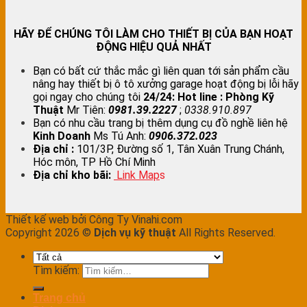
HÃY ĐỂ CHÚNG TÔI LÀM CHO THIẾT BỊ CỦA BẠN HOẠT
ĐỘNG HIỆU QUẢ NHẤT
Bạn có bất cứ thắc mắc gì liên quan tới sản phẩm cầu
nâng hay thiết bị ô tô xưởng garage hoạt động bị lỗi hãy
gọi ngay cho chúng tôi
24/24:
Hot line : Phòng Kỹ
Thuật
Mr Tiên:
0981.39.2227
;
0338.910.897
Bạn có nhu cầu trang bị thêm dụng cụ đồ nghề liên hệ
Kinh Doanh
Ms Tú Anh:
0906.372.023
Địa chỉ :
101/3P, Đường số 1, Tân Xuân Trung Chánh,
Hóc môn, TP Hồ Chí Minh
Địa chỉ kho bãi:
Link Map
s
Thiết kế web bởi Công Ty Vinahi.com
Copyright 2026 ©
Dịch vụ kỹ thuật
All Rights Reserved.
Tìm kiếm:
Trang chủ