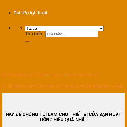
Tài liệu kỹ thuật
Tìm kiếm:
Di dời phòng sơn Việt Nam cho a trai dưới bình phước
Di dời phòng sơn Việt Nam từ Thủ Đức về Bù Đăng cho a trai...
HÃY ĐỂ CHÚNG TÔI LÀM CHO THIẾT BỊ CỦA BẠN HOẠT
ĐỘNG HIỆU QUẢ NHẤT