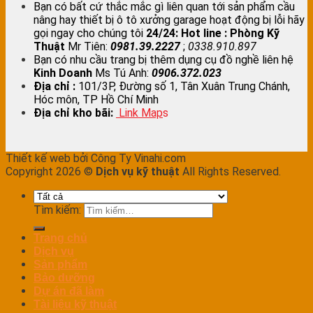
Bạn có bất cứ thắc mắc gì liên quan tới sản phẩm cầu
nâng hay thiết bị ô tô xưởng garage hoạt động bị lỗi hãy
gọi ngay cho chúng tôi
24/24:
Hot line : Phòng Kỹ
Thuật
Mr Tiên:
0981.39.2227
;
0338.910.897
Bạn có nhu cầu trang bị thêm dụng cụ đồ nghề liên hệ
Kinh Doanh
Ms Tú Anh:
0906.372.023
Địa chỉ :
101/3P, Đường số 1, Tân Xuân Trung Chánh,
Hóc môn, TP Hồ Chí Minh
Địa chỉ kho bãi:
Link Map
s
Thiết kế web bởi Công Ty Vinahi.com
Copyright 2026 ©
Dịch vụ kỹ thuật
All Rights Reserved.
Tìm kiếm:
Trang chủ
Dịch vụ
Sản phẩm
Bảo dưỡng
Dự án đã làm
Tài liệu kỹ thuật