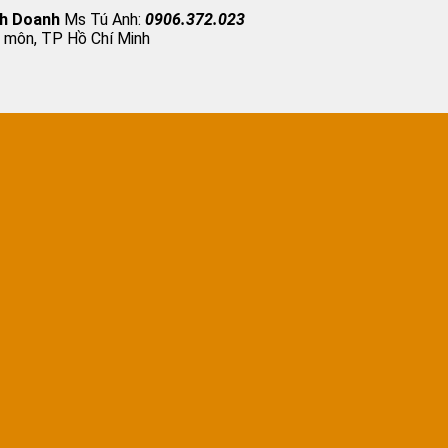
nh Doanh
Ms Tú Anh:
0906.372.023
 môn, TP Hồ Chí Minh