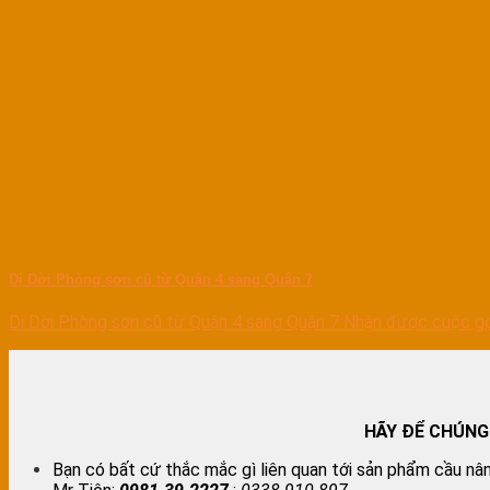
Di Dời Phòng sơn cũ từ Quận 4 sang Quận 7
Di Dời Phòng sơn cũ từ Quận 4 sang Quận 7 Nhận được cuộc gọi
HÃY ĐỂ CHÚNG
Bạn có bất cứ thắc mắc gì liên quan tới sản phẩm cầu nân