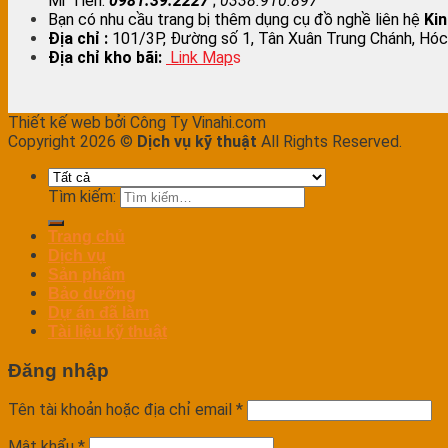
Mr Tiên:
0981.39.2227
;
0338.910.897
Bạn có nhu cầu trang bị thêm dụng cụ đồ nghề liên hệ
Ki
Địa chỉ :
101/3P, Đường số 1, Tân Xuân Trung Chánh, Hóc
Địa chỉ kho bãi:
Link Map
s
Thiết kế web bởi Công Ty Vinahi.com
Copyright 2026 ©
Dịch vụ kỹ thuật
All Rights Reserved.
Tìm kiếm:
Trang chủ
Dịch vụ
Sản phẩm
Bảo dưỡng
Dự án đã làm
Tài liệu kỹ thuật
Đăng nhập
Tên tài khoản hoặc địa chỉ email
*
Mật khẩu
*