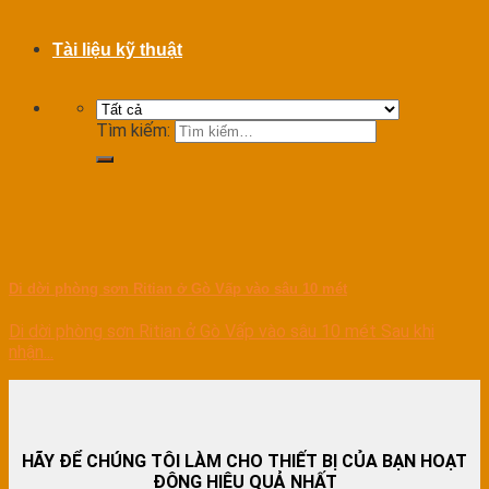
Tài liệu kỹ thuật
Tìm kiếm:
Di dời phòng sơn Ritian ở Gò Vấp vào sâu 10 mét
Di dời phòng sơn Ritian ở Gò Vấp vào sâu 10 mét Sau khi
nhận...
HÃY ĐỂ CHÚNG TÔI LÀM CHO THIẾT BỊ CỦA BẠN HOẠT
ĐỘNG HIỆU QUẢ NHẤT