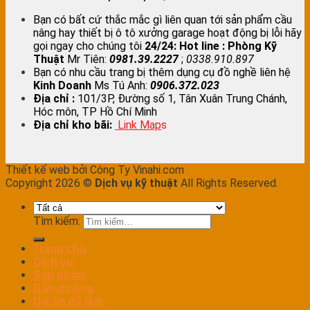
Bạn có bất cứ thắc mắc gì liên quan tới sản phẩm cầu
nâng hay thiết bị ô tô xưởng garage hoạt động bị lỗi hãy
gọi ngay cho chúng tôi
24/24:
Hot line : Phòng Kỹ
Thuật
Mr Tiên:
0981.39.2227
;
0338.910.897
Bạn có nhu cầu trang bị thêm dụng cụ đồ nghề liên hệ
Kinh Doanh
Ms Tú Anh:
0906.372.023
Địa chỉ :
101/3P, Đường số 1, Tân Xuân Trung Chánh,
Hóc môn, TP Hồ Chí Minh
Địa chỉ kho bãi:
Link Map
s
Thiết kế web bởi Công Ty Vinahi.com
Copyright 2026 ©
Dịch vụ kỹ thuật
All Rights Reserved.
Tìm kiếm:
Trang chủ
Dịch vụ
Sản phẩm
Bảo dưỡng
Dự án đã làm