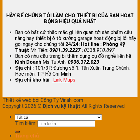
HÃY ĐỂ CHÚNG TÔI LÀM CHO THIẾT BỊ CỦA BẠN HOẠT
ĐỘNG HIỆU QUẢ NHẤT
Bạn có bất cứ thắc mắc gì liên quan tới sản phẩm cầu
nâng hay thiết bị ô tô xưởng garage hoạt động bị lỗi hãy
gọi ngay cho chúng tôi
24/24:
Hot line : Phòng Kỹ
Thuật
Mr Tiên:
0981.39.2227
;
0338.910.897
Bạn có nhu cầu trang bị thêm dụng cụ đồ nghề liên hệ
Kinh Doanh
Ms Tú Anh:
0906.372.023
Địa chỉ :
101/3P, Đường số 1, Tân Xuân Trung Chánh,
Hóc môn, TP Hồ Chí Minh
Địa chỉ kho bãi:
Link Map
s
Thiết kế web bởi Công Ty Vinahi.com
Copyright 2026 ©
Dịch vụ kỹ thuật
All Rights Reserved.
Tìm kiếm:
Trang chủ