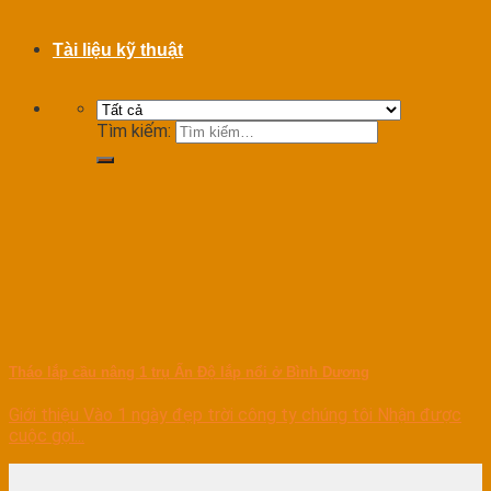
Tài liệu kỹ thuật
Tìm kiếm:
Tháo lắp cầu nâng 1 trụ Ấn Độ lắp nổi ở Bình Dương
Giới thiệu Vào 1 ngày đẹp trời công ty chúng tôi Nhận được
cuộc gọi...