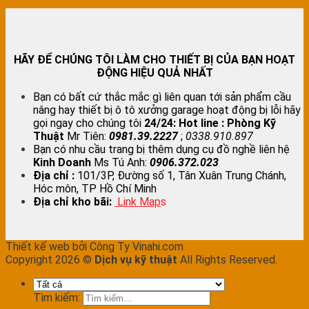
HÃY ĐỂ CHÚNG TÔI LÀM CHO THIẾT BỊ CỦA BẠN HOẠT
ĐỘNG HIỆU QUẢ NHẤT
Bạn có bất cứ thắc mắc gì liên quan tới sản phẩm cầu
nâng hay thiết bị ô tô xưởng garage hoạt động bị lỗi hãy
gọi ngay cho chúng tôi
24/24:
Hot line : Phòng Kỹ
Thuật
Mr Tiên:
0981.39.2227
;
0338.910.897
Bạn có nhu cầu trang bị thêm dụng cụ đồ nghề liên hệ
Kinh Doanh
Ms Tú Anh:
0906.372.023
Địa chỉ :
101/3P, Đường số 1, Tân Xuân Trung Chánh,
Hóc môn, TP Hồ Chí Minh
Địa chỉ kho bãi:
Link Map
s
Thiết kế web bởi Công Ty Vinahi.com
Copyright 2026 ©
Dịch vụ kỹ thuật
All Rights Reserved.
Tìm kiếm: