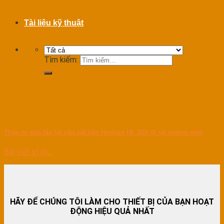
Tài liệu kỹ thuật
Tìm kiếm:
Tháo tu sửa lắp lại cầu cắt kéo Hesbon HL 32X đi về xưởng mới
Bài viết ví dụ...
HÃY ĐỂ CHÚNG TÔI LÀM CHO THIẾT BỊ CỦA BẠN HOẠT
ĐỘNG HIỆU QUẢ NHẤT