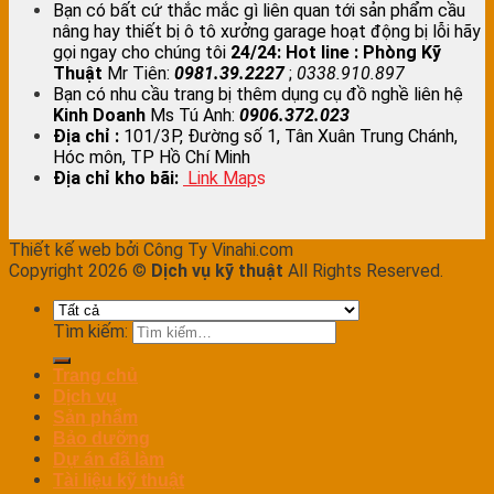
Bạn có bất cứ thắc mắc gì liên quan tới sản phẩm cầu
nâng hay thiết bị ô tô xưởng garage hoạt động bị lỗi hãy
gọi ngay cho chúng tôi
24/24:
Hot line : Phòng Kỹ
Thuật
Mr Tiên:
0981.39.2227
;
0338.910.897
Bạn có nhu cầu trang bị thêm dụng cụ đồ nghề liên hệ
Kinh Doanh
Ms Tú Anh:
0906.372.023
Địa chỉ :
101/3P, Đường số 1, Tân Xuân Trung Chánh,
Hóc môn, TP Hồ Chí Minh
Địa chỉ kho bãi:
Link Map
s
Thiết kế web bởi Công Ty Vinahi.com
Copyright 2026 ©
Dịch vụ kỹ thuật
All Rights Reserved.
Tìm kiếm:
Trang chủ
Dịch vụ
Sản phẩm
Bảo dưỡng
Dự án đã làm
Tài liệu kỹ thuật