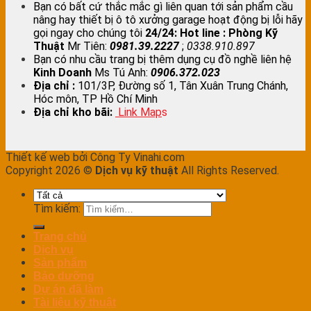
Bạn có bất cứ thắc mắc gì liên quan tới sản phẩm cầu
nâng hay thiết bị ô tô xưởng garage hoạt động bị lỗi hãy
gọi ngay cho chúng tôi
24/24:
Hot line : Phòng Kỹ
Thuật
Mr Tiên:
0981.39.2227
;
0338.910.897
Bạn có nhu cầu trang bị thêm dụng cụ đồ nghề liên hệ
Kinh Doanh
Ms Tú Anh:
0906.372.023
Địa chỉ :
101/3P, Đường số 1, Tân Xuân Trung Chánh,
Hóc môn, TP Hồ Chí Minh
Địa chỉ kho bãi:
Link Map
s
Thiết kế web bởi Công Ty Vinahi.com
Copyright 2026 ©
Dịch vụ kỹ thuật
All Rights Reserved.
Tìm kiếm:
Trang chủ
Dịch vụ
Sản phẩm
Bảo dưỡng
Dự án đã làm
Tài liệu kỹ thuật