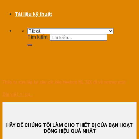
Tài liệu kỹ thuật
Tìm kiếm:
Tháo tu sửa lắp lại cầu cắt kéo Hesbon HL 32X đi về xưởng mới
Bài viết ví dụ...
HÃY ĐỂ CHÚNG TÔI LÀM CHO THIẾT BỊ CỦA BẠN HOẠT
ĐỘNG HIỆU QUẢ NHẤT