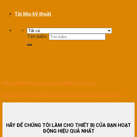
Tài liệu kỹ thuật
Tìm kiếm:
Một số hình ảnh sự cố của cầu nâng 4 trụ, đỗ xe
Sau đây là một số hình ảnh sự cố của cầu nâng 4 trụ, đỗ...
HÃY ĐỂ CHÚNG TÔI LÀM CHO THIẾT BỊ CỦA BẠN HOẠT
ĐỘNG HIỆU QUẢ NHẤT