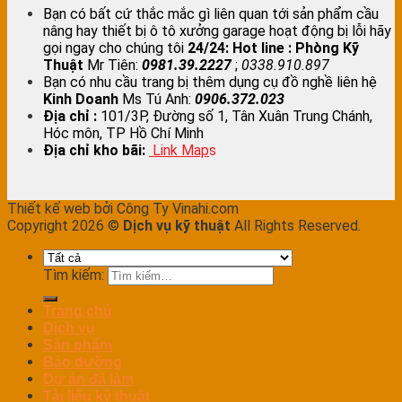
Bạn có bất cứ thắc mắc gì liên quan tới sản phẩm cầu
nâng hay thiết bị ô tô xưởng garage hoạt động bị lỗi hãy
gọi ngay cho chúng tôi
24/24:
Hot line : Phòng Kỹ
Thuật
Mr Tiên:
0981.39.2227
;
0338.910.897
Bạn có nhu cầu trang bị thêm dụng cụ đồ nghề liên hệ
Kinh Doanh
Ms Tú Anh:
0906.372.023
Địa chỉ :
101/3P, Đường số 1, Tân Xuân Trung Chánh,
Hóc môn, TP Hồ Chí Minh
Địa chỉ kho bãi:
Link Map
s
Thiết kế web bởi Công Ty Vinahi.com
Copyright 2026 ©
Dịch vụ kỹ thuật
All Rights Reserved.
Tìm kiếm:
Trang chủ
Dịch vụ
Sản phẩm
Bảo dưỡng
Dự án đã làm
Tài liệu kỹ thuật